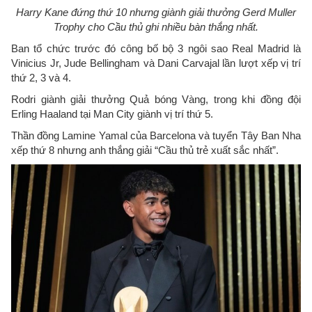
Harry Kane đứng thứ 10 nhưng giành giải thưởng Gerd Muller
Trophy cho Cầu thủ ghi nhiều bàn thắng nhất.
Ban tổ chức trước đó công bố bộ 3 ngôi sao Real Madrid là
Vinicius Jr, Jude Bellingham và Dani Carvajal lần lượt xếp vị trí
thứ 2, 3 và 4.
Rodri giành giải thưởng Quả bóng Vàng, trong khi đồng đội
Erling Haaland tại Man City giành vị trí thứ 5.
Thần đồng Lamine Yamal của Barcelona và tuyển Tây Ban Nha
xếp thứ 8 nhưng anh thắng giải “Cầu thủ trẻ xuất sắc nhất”.