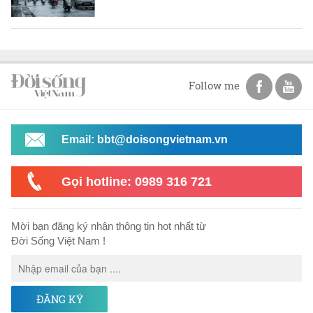
Follow me
Email: bbt@doisongvietnam.vn
Gọi hotline: 0989 316 721
Mời bạn đăng ký nhận thông tin hot nhất từ
Đời Sống Việt Nam !
ĐĂNG KÝ