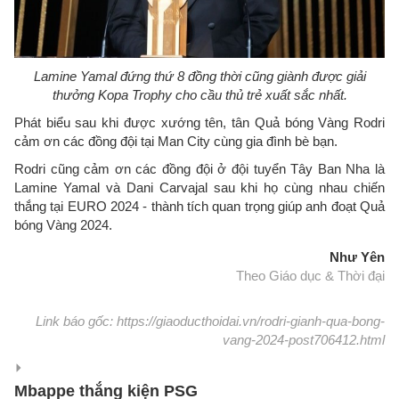
Lamine Yamal đứng thứ 8 đồng thời cũng giành được giải
thưởng Kopa Trophy cho cầu thủ trẻ xuất sắc nhất.
Phát biểu sau khi được xướng tên, tân Quả bóng Vàng Rodri
cảm ơn các đồng đội tại Man City cùng gia đình bè bạn.
Rodri cũng cảm ơn các đồng đội ở đội tuyển Tây Ban Nha là
Lamine Yamal và Dani Carvajal sau khi họ cùng nhau chiến
thắng tại EURO 2024 - thành tích quan trọng giúp anh đoạt Quả
bóng Vàng 2024.
Như Yên
Theo Giáo dục & Thời đại
Link báo gốc: https://giaoducthoidai.vn/rodri-gianh-qua-bong-
vang-2024-post706412.html
Mbappe thắng kiện PSG