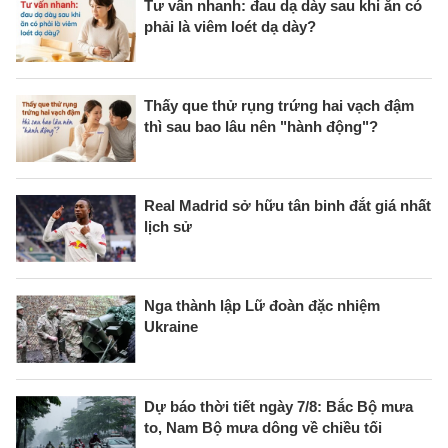
Tư vấn nhanh: đau dạ dày sau khi ăn có
phải là viêm loét dạ dày?
Thấy que thử rụng trứng hai vạch đậm
thì sau bao lâu nên "hành động"?
Real Madrid sở hữu tân binh đắt giá nhất
lịch sử
Nga thành lập Lữ đoàn đặc nhiệm
Ukraine
Dự báo thời tiết ngày 7/8: Bắc Bộ mưa
to, Nam Bộ mưa dông về chiều tối