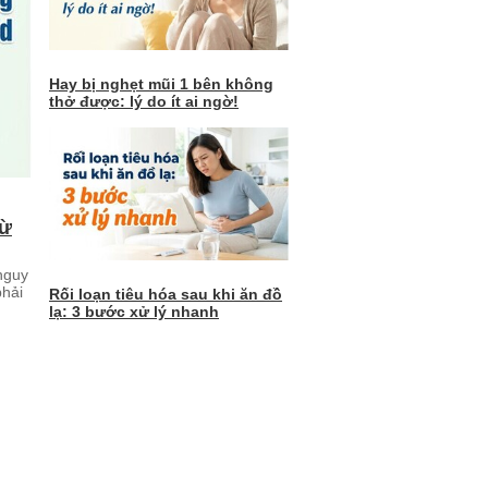
Hay bị nghẹt mũi 1 bên không
thở được: lý do ít ai ngờ!
từ
nguy
phải
Rối loạn tiêu hóa sau khi ăn đồ
lạ: 3 bước xử lý nhanh