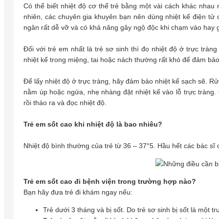
Có thể biết nhiệt độ cơ thể trẻ bằng một vài cách khác nhau 
nhiên, các chuyên gia khuyên bạn nên dùng nhiệt kế điện tử c
ngân rất dễ vỡ và có khả năng gây ngộ độc khi chạm vào hay g
Đối với trẻ em nhất là trẻ sơ sinh thì đo nhiệt độ ở trực tràn
nhiệt kế trong miệng, tai hoặc nách thường rất khó để đảm bảo
Để lấy nhiệt độ ở trực tràng, hãy đảm bảo nhiệt kế sạch sẽ. R
nằm úp hoặc ngửa, nhẹ nhàng đặt nhiệt kế vào lỗ trực tràng. G
rồi tháo ra và đọc nhiệt độ.
Trẻ em sốt cao khi nhiệt độ là bao nhiêu?
Nhiệt độ bình thường của trẻ từ 36 – 37°5. Hầu hết các bác sĩ co
Trẻ em sốt cao đi bệnh viện trong trường hợp nào?
Bạn hãy đưa trẻ đi khám ngay nếu:
Trẻ dưới 3 tháng và bị sốt. Do trẻ sơ sinh bị sốt là một