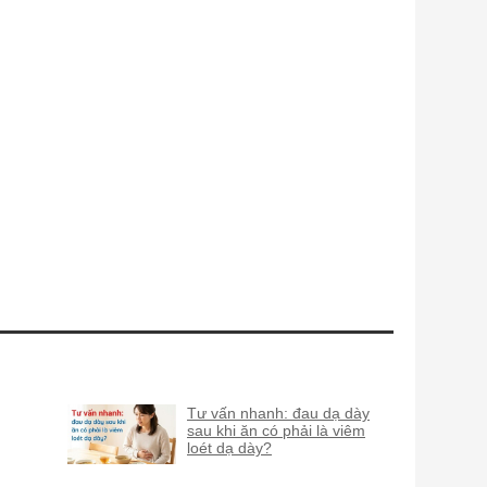
Tư vấn nhanh: đau dạ dày
sau khi ăn có phải là viêm
loét dạ dày?