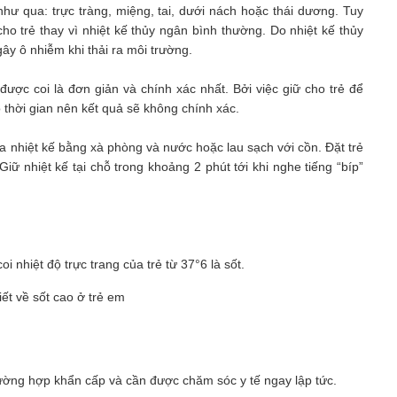
như qua: trực tràng, miệng, tai, dưới nách hoặc thái dương. Tuy
ho trẻ thay vì nhiệt kế thủy ngân bình thường. Do nhiệt kế thủy
ây ô nhiễm khi thải ra môi trường.
g được coi là đơn giản và chính xác nhất. Bởi việc giữ cho trẻ để
 thời gian nên kết quả sẽ không chính xác.
ửa nhiệt kế bằng xà phòng và nước hoặc lau sạch với cồn. Đặt trẻ
iữ nhiệt kế tại chỗ trong khoảng 2 phút tới khi nghe tiếng “bíp”
i nhiệt độ trực trang của trẻ từ 37°6 là sốt.
 trường hợp khẩn cấp và cần được chăm sóc y tế ngay lập tức.