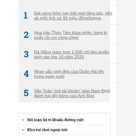
1
Giá vàng hôm nay bất ngờ tăng sốc, tiến
về mốc lịch sử 93 triệu đồng/lượng
2
Hoa hậu Thùy Tiên thừa nhận 'từng bị
quấy rối nơi công cộng'
3
Đà Nẵng giảm hơn 1.500 chỉ tiêu tuyển
sinh vào lớp 10 năm 2025
4
Nhan sắc xinh đẹp của Doãn Hải My
trong ngày cưới
5
Văn Toàn 'mở tài khoản' giúp Nam Định
đánh bại đội bóng của Anh Đức
Rối loạn hệ vi khuẩn đường ruột
Khu vui chơi ngoài trời