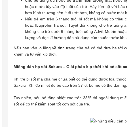
Cho bé uống đủ nước để tránh hiện tượng mất nước ng
hoặc nước tùy vào độ tuổi của trẻ. Hãy liên hệ với bác 
hơn bình thường nên ít tã ướt hơn, không có nước mắt 
Nếu trẻ em trên 6 tháng tuổi bị sốt mà không có triệu
hoặc Ibuprofen hạ sốt. Tuyệt đối không cho trẻ uống as
không cho trẻ dưới 6 tháng tuổi uống Advil, Motrin hoặc
lượng và đọc kĩ hướng dẫn sử dụng của thuốc trước khi
Nếu bạn vẫn lo lắng về tình trạng của trẻ có thể đưa bé tớ
khám và tư vấn kịp thời.
Miếng dán hạ sốt Sakura – Giải pháp kịp thời khi bé sốt c
Khi trẻ bị sốt mà cha mẹ chưa biết có thể dùng được loại thuố
Sakura. Khi đo nhiệt độ bé cao trên 37°6, bố mẹ có thể dán ng
Tuy nhiên, nếu bé tăng nhiệt cao trên 38°5 thì ngoài dùng mi
sốt để có thể kiểm soát tốt cơn sốt của trẻ.