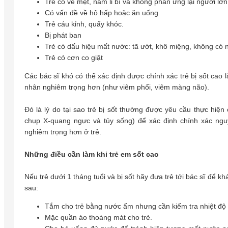
Trẻ có vẻ mệt, nằm li bì và không phản ứng lại người lớn
Có vấn đề về hô hấp hoặc ăn uống
Trẻ cáu kỉnh, quấy khóc.
Bị phát ban
Trẻ có dấu hiệu mất nước: tã ướt, khô miệng, không có 
Trẻ có cơn co giật
Các bác sĩ khó có thể xác định được chính xác trẻ bị sốt cao
nhân nghiêm trọng hơn (như viêm phổi, viêm màng não).
Đó là lý do tại sao trẻ bị sốt thường được yêu cầu thực hiệ
chụp X-quang ngực và tủy sống) để xác định chính xác ngu
nghiêm trọng hơn ở trẻ.
Những điều cần làm khi trẻ em sốt cao
Nếu trẻ dưới 1 tháng tuổi và bị sốt hãy đưa trẻ tới bác sĩ để k
sau:
Tắm cho trẻ bằng nước ấm nhưng cần kiếm tra nhiệt độ 
Mặc quần áo thoáng mát cho trẻ.