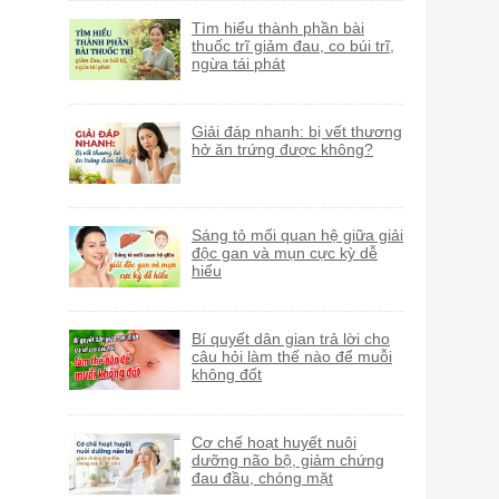
Tìm hiểu thành phần bài
thuốc trĩ giảm đau, co búi trĩ,
ngừa tái phát
Giải đáp nhanh: bị vết thương
hở ăn trứng được không?
Sáng tỏ mối quan hệ giữa giải
độc gan và mụn cực kỳ dễ
hiểu
Bí quyết dân gian trả lời cho
câu hỏi làm thế nào để muỗi
không đốt
Cơ chế hoạt huyết nuôi
dưỡng não bộ, giảm chứng
đau đầu, chóng mặt