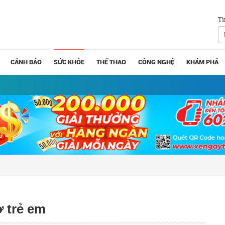
Tì
CẢNH BÁO
SỨC KHỎE
THỂ THAO
CÔNG NGHỆ
KHÁM PHÁ
ở trẻ em