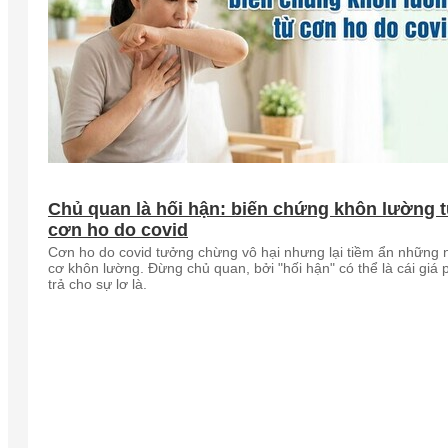
Chủ quan là hối hận: biến chứng khôn lường 
cơn ho do covid
Cơn ho do covid tưởng chừng vô hại nhưng lại tiềm ẩn những 
cơ khôn lường. Đừng chủ quan, bởi "hối hận" có thể là cái giá 
trả cho sự lơ là.