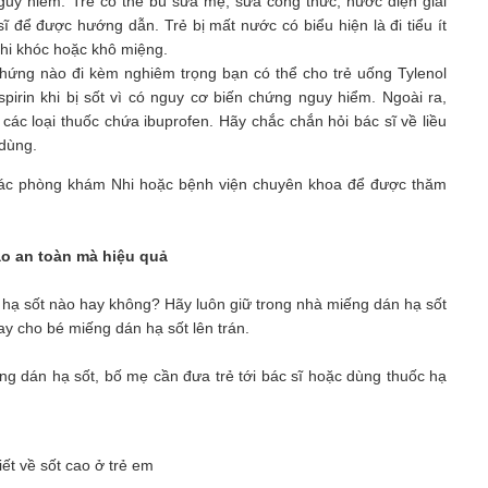
uy hiểm. Trẻ có thể bú sữa mẹ, sữa công thức, nước điện giải
sĩ để được hướng dẫn. Trẻ bị mất nước có biểu hiện là đi tiểu ít
khi khóc hoặc khô miệng.
 chứng nào đi kèm nghiêm trọng bạn có thể cho trẻ uống Tylenol
pirin khi bị sốt vì có nguy cơ biến chứng nguy hiểm. Ngoài ra,
 các loại thuốc chứa ibuprofen. Hãy chắc chắn hỏi bác sĩ về liều
 dùng.
i các phòng khám Nhi hoặc bệnh viện chuyên khoa để được thăm
ao an toàn mà hiệu quả
c hạ sốt nào hay không? Hãy luôn giữ trong nhà miếng dán hạ sốt
ay cho bé miếng dán hạ sốt lên trán.
ếng dán hạ sốt, bố mẹ cần đưa trẻ tới bác sĩ hoặc dùng thuốc hạ