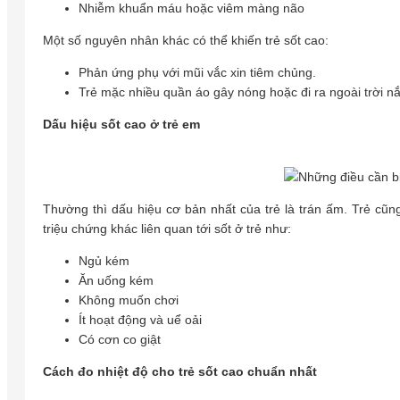
Nhiễm khuẩn máu hoặc viêm màng não
Một số nguyên nhân khác có thể khiến trẻ sốt cao:
Phản ứng phụ với mũi vắc xin tiêm chủng.
Trẻ mặc nhiều quần áo gây nóng hoặc đi ra ngoài trời nắn
Dấu hiệu sốt cao ở trẻ em
Thường thì dấu hiệu cơ bản nhất của trẻ là trán ấm. Trẻ cũn
triệu chứng khác liên quan tới sốt ở trẻ như:
Ngủ kém
Ăn uống kém
Không muốn chơi
Ít hoạt động và uể oải
Có cơn co giật
Cách đo nhiệt độ cho trẻ sốt cao chuẩn nhất