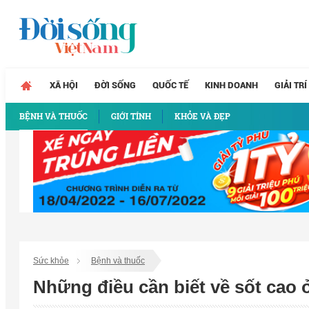
XÃ HỘI
ĐỜI SỐNG
QUỐC TẾ
KINH DOANH
GIẢI TRÍ
BỆNH VÀ THUỐC
GIỚI TÍNH
KHỎE VÀ ĐẸP
Sức khỏe
Bệnh và thuốc
Những điều cần biết về sốt cao 