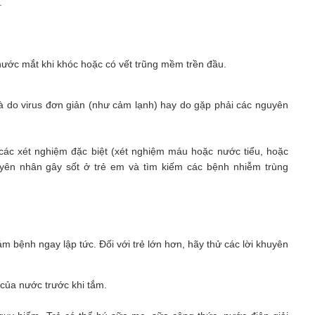
.
nước mắt khi khóc hoặc có vết trũng mềm trền đầu.
 là do virus đơn giản (như cảm lạnh) hay do gặp phải các nguyên
n các xét nghiệm đặc biệt (xét nghiệm máu hoặc nước tiểu, hoặc
yên nhân gây sốt ở trẻ em và tìm kiếm các bệnh nhiễm trùng
hám bệnh ngay lập tức. Đối với trẻ lớn hơn, hãy thử các lời khuyên
của nước trước khi tắm.