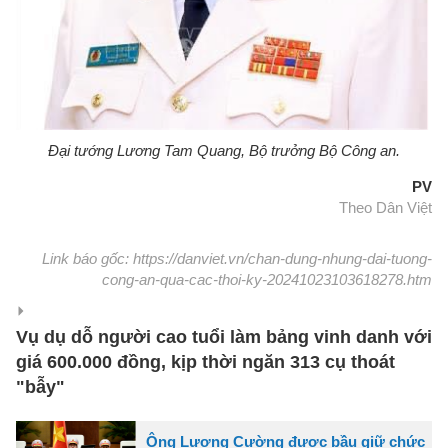
Đại tướng Lương Tam Quang, Bộ trưởng Bộ Công an.
PV
Theo Dân Việt
Link báo gốc: https://danviet.vn/chan-dung-nhung-dai-tuong-
cong-an-qua-cac-thoi-ky-20241023103618278.htm
Vụ dụ dỗ người cao tuổi làm bảng vinh danh với
giá 600.000 đồng, kịp thời ngăn 313 cụ thoát
"bẫy"
Ông Lương Cường được bầu giữ chức