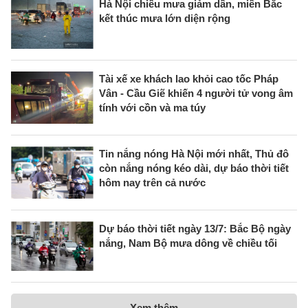
Hà Nội chiều mưa giảm dần, miền Bắc
kết thúc mưa lớn diện rộng
Tài xế xe khách lao khỏi cao tốc Pháp
Vân - Cầu Giẽ khiến 4 người tử vong âm
tính với cồn và ma túy
Tin nắng nóng Hà Nội mới nhất, Thủ đô
còn nắng nóng kéo dài, dự báo thời tiết
hôm nay trên cả nước
Dự báo thời tiết ngày 13/7: Bắc Bộ ngày
nắng, Nam Bộ mưa dông về chiều tối
Xem thêm