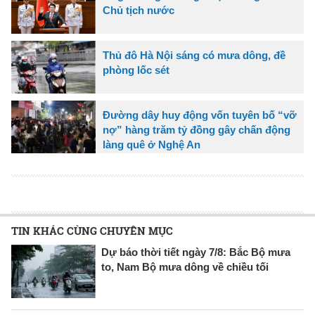
Chủ tịch nước
Thủ đô Hà Nội sáng có mưa dông, đề
phòng lốc sét
Đường dây huy động vốn tuyên bố “vỡ
nợ” hàng trăm tỷ đồng gây chấn động
làng quê ở Nghệ An
TIN KHÁC CÙNG CHUYÊN MỤC
Dự báo thời tiết ngày 7/8: Bắc Bộ mưa
to, Nam Bộ mưa dông về chiều tối