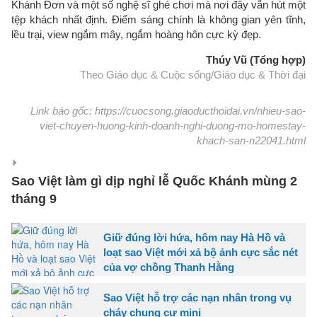
Khánh Đơn và một số nghệ sĩ ghé chơi mà nơi đây vẫn hút một
tệp khách nhất định. Điểm sáng chính là không gian yên tĩnh,
lều trại, view ngắm mây, ngắm hoàng hôn cực kỳ đẹp.
Thúy Vũ (Tổng hợp)
Theo Giáo dục & Cuộc sống/Giáo dục & Thời đại
Link báo gốc: https://cuocsong.giaoducthoidai.vn/nhieu-sao-
viet-chuyen-huong-kinh-doanh-nghi-duong-mo-homestay-
khach-san-n22041.html
Sao Việt làm gì dịp nghỉ lễ Quốc Khánh mùng 2
tháng 9
Giữ đúng lời hứa, hôm nay Hà Hồ và
loạt sao Việt mới xả bộ ảnh cực sắc nét
của vợ chồng Thanh Hằng
Sao Việt hỗ trợ các nạn nhân trong vụ
cháy chung cư mini