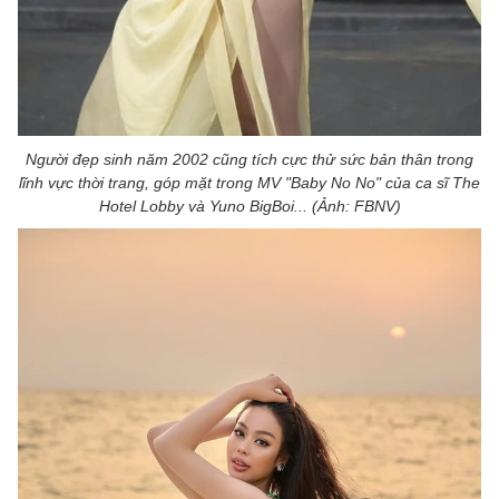
Người đẹp sinh năm 2002 cũng tích cực thử sức bản thân trong
lĩnh vực thời trang, góp mặt trong MV "Baby No No" của ca sĩ The
Hotel Lobby và Yuno BigBoi... (Ảnh: FBNV)