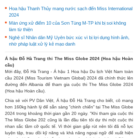
Hoa hậu Thanh Thủy mang nước sạch đến Miss International
2024
Màn ứng xử điểm 10 của Sơn Tùng M-TP khi bị soi không
làm từ thiện
Nghệ sĩ Nhân dân Mỹ Uyên bức xúc vì bị lợi dụng hình ảnh,
nhờ pháp luật xử lý kẻ mạo danh
Á hậu Đỗ Hà Trang thi The Miss Globe 2024 (Hoa hậu Hoàn
cầu)
Mới đây, Đỗ Hà Trang - Á hậu 1 Hoa hậu Du lịch Việt Nam toàn
cầu 2024 (Miss Tourism Vietnam Global) 2024 đã chính thức lên
đường đến Albania để tham gia cuộc thi The Miss Globe 2024
(Hoa hậu Hoàn cầu).
Chia sẻ với PV Dân Việt, Á hậu Đỗ Hà Trang cho biết, cô mang
hơn 160kg hành lý để sẵn sàng "chinh chiến" tại The Miss Globe
2024 trong khoảng thời gian gần 20 ngày. "Khi tham gia cuộc thi
The Miss Globe 202 cũng là lần đầu tiên tôi dự thi một cuộc thi
nhan sắc tầm cỡ quốc tế. Vì thời gian gấp rút nên tôi đã nỗ lực
luyện tập, trau dồi kỹ năng và khả năng ngoại ngữ để xuất hiện