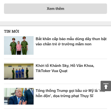
Xem thêm
TIN MỚI
Bắt khẩn cấp bảo mẫu dùng dây thun bật
vào chân trẻ ở trường mầm non
Khởi tố Khánh Sky, Hồ Văn Khoa,
TikToker Vua Quạt
Tổng thống Trump gọi bầu cử Mỹ là 'mớ
hỗn độn', dọa trừng phạt Thụy Sĩ