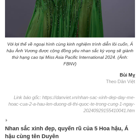
Với lợi thế về ngoại hình cùng kinh nghiệm trình diễn lôi cuốn, Á
hậu Ánh Vương được cộng đồng yêu nhan sắc kỳ vọng sẽ giành
thứ hạng cao tại Miss Asia Pacific International 2024. (Ảnh:
FBNV)
Bùi Mỵ
Theo Dân Việt
Link báo gốc: https://danviet.vn/nhan-sac-xinh-dep-day-me-
hoac-cua-2-a-hau-len-duong-di-thi-quoc-te-trong-cung-1-ngay-
20240929155410041.htm
Nhan sắc xinh đẹp, quyến rũ của 5 Hoa hậu, Á
hậu cùng tên Duyên