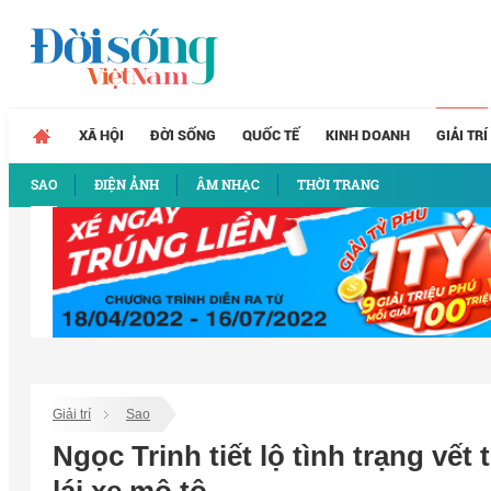
XÃ HỘI
ĐỜI SỐNG
QUỐC TẾ
KINH DOANH
GIẢI TRÍ
SAO
ĐIỆN ẢNH
ÂM NHẠC
THỜI TRANG
Giải trí
Sao
Ngọc Trinh tiết lộ tình trạng vế