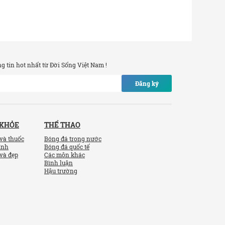
 tin hot nhất từ Đời Sống Việt Nam !
Đăng ký
 KHỎE
THỂ THAO
và thuốc
Bóng đá trong nước
ính
Bóng đá quốc tế
và đẹp
Các môn khác
Bình luận
Hậu trường