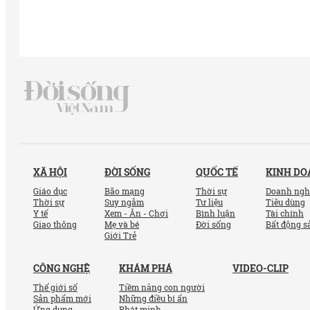
XÃ HỘI
ĐỜI SỐNG
QUỐC TẾ
KINH D
Giáo dục
Bão mạng
Thời sự
Doanh ngh
Thời sự
Suy ngẫm
Tư liệu
Tiêu dùng
Y tế
Xem - Ăn - Chơi
Bình luận
Tài chính
Giao thông
Mẹ và bé
Đời sống
Bất động s
Giới Trẻ
CÔNG NGHỆ
KHÁM PHÁ
VIDEO-CLIP
Thế giới số
Tiềm năng con người
Sản phẩm mới
Những điều bí ẩn
Ứng dụng
Phát minh