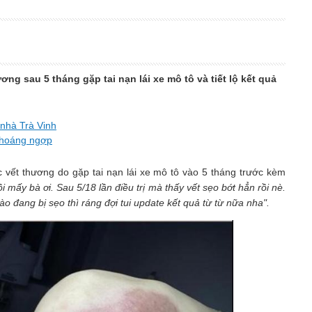
ng sau 5 tháng gặp tai nạn lái xe mô tô và tiết lộ kết quả
 nhà Trà Vinh
 choáng ngợp
 vết thương do gặp tai nạn lái xe mô tô vào 5 tháng trước kèm
ồi mấy bà ơi. Sau 5/18 lần điều trị mà thấy vết sẹo bớt hẳn rồi nè.
 đang bị sẹo thì ráng đợi tui update kết quả từ từ nữa nha".