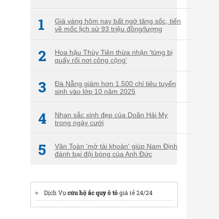
1
Giá vàng hôm nay bất ngờ tăng sốc, tiến
về mốc lịch sử 93 triệu đồng/lượng
2
Hoa hậu Thùy Tiên thừa nhận 'từng bị
quấy rối nơi công cộng'
3
Đà Nẵng giảm hơn 1.500 chỉ tiêu tuyển
sinh vào lớp 10 năm 2025
4
Nhan sắc xinh đẹp của Doãn Hải My
trong ngày cưới
5
Văn Toàn 'mở tài khoản' giúp Nam Định
đánh bại đội bóng của Anh Đức
Dịch Vụ
cứu hộ ắc quy ô tô
giá rẻ 24/24