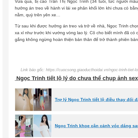
Vừa qua, bị cáo Trần Thị Ngọc Trinh (34 tuổi, tức người m
hưởng án treo về hành vi lái xe phân khối lớn khi chưa có bằng
nằm, quỳ trên yên xe…
Từ sau khi được hưởng án treo và trở về nhà, Ngọc Trinh chọn
xa xỉ như trước khi vướng vòng lao lý. Cô cho biết mình đã có 
gắng không ngừng hoàn thiện bản thân để trở thành phiên bản
Link báo gốc: https://cuocsong.giaoducthoidai.vn/ngoc-trinh-tiet-l
Ngọc Trinh tiết lộ lý do chưa thể chụp ảnh se
Trợ lý Ngọc Trinh tiết lộ điều thay đổi 
Ngọc Trinh khoe cận cảnh vóc dáng sau 