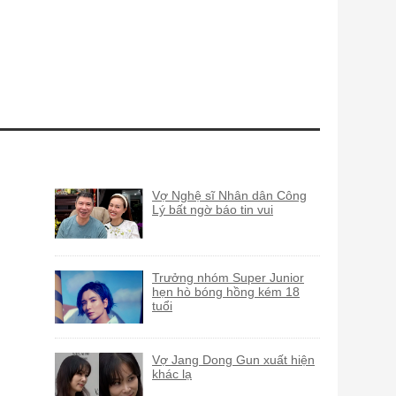
Vợ Nghệ sĩ Nhân dân Công
Lý bất ngờ báo tin vui
Trưởng nhóm Super Junior
hẹn hò bóng hồng kém 18
tuổi
Vợ Jang Dong Gun xuất hiện
khác lạ