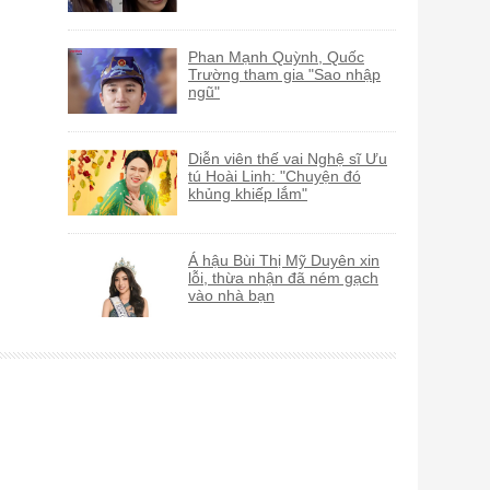
Phan Mạnh Quỳnh, Quốc
Trường tham gia "Sao nhập
ngũ"
Diễn viên thế vai Nghệ sĩ Ưu
tú Hoài Linh: "Chuyện đó
khủng khiếp lắm"
Á hậu Bùi Thị Mỹ Duyên xin
lỗi, thừa nhận đã ném gạch
vào nhà bạn