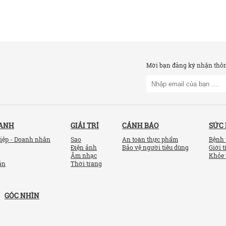
Mời bạn đăng ký nhận thông
OANH
GIẢI TRÍ
CẢNH BÁO
SỨC
iệp - Doanh nhân
Sao
An toàn thực phẩm
Bệnh 
Điện ảnh
Bảo vệ người tiêu dùng
Giới t
Âm nhạc
Khỏe 
ản
Thời trang
GÓC NHÌN