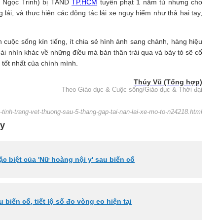
ẫu Ngọc Trinh) bị TAND
TP.HCM
tuyên phạt 1 năm tù nhưng cho
 lái, và thực hiện các động tác lái xe nguy hiểm như thả hai tay,
 cuộc sống kín tiếng, ít chia sẻ hình ảnh sang chảnh, hàng hiệu
cái nhìn khác về những điều mà bản thân trải qua và bày tỏ sẽ cố
 tốt nhất của chính mình.
Thúy Vũ (Tổng hợp)
Theo Giáo dục & Cuộc sống/Giáo dục & Thời đại
o-tinh-trang-vet-thuong-sau-5-thang-gap-tai-nan-lai-xe-mo-to-n24218.html
xy
đặc biệt của 'Nữ hoàng nội y' sau biến cố
biến cố, tiết lộ số đo vòng eo hiện tại