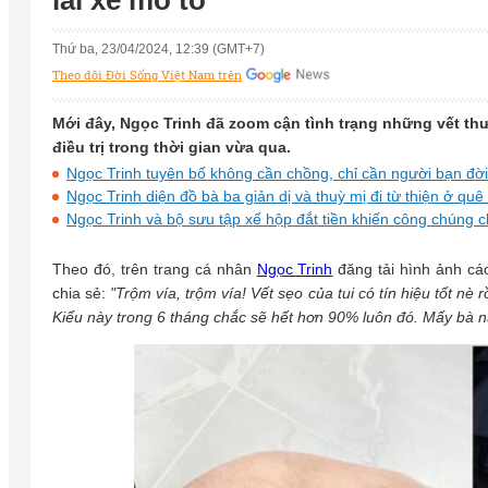
lái xe mô tô
Thứ ba, 23/04/2024, 12:39 (GMT+7)
Theo dõi Đời Sống Việt Nam trên
Mới đây, Ngọc Trinh đã zoom cận tình trạng những vết thươ
điều trị trong thời gian vừa qua.
Ngọc Trinh tuyên bố không cần chồng, chỉ cần người bạn đời
Ngọc Trinh diện đồ bà ba giản dị và thuỳ mị đi từ thiện ở quê
Ngọc Trinh và bộ sưu tập xế hộp đắt tiền khiến công chúng
Theo đó, trên trang cá nhân
Ngọc Trinh
đăng tải hình ảnh các
chia sẻ:
"Trộm vía, trộm vía! Vết sẹo của tui có tín hiệu tốt nè r
Kiểu này trong 6 tháng chắc sẽ hết hơn 90% luôn đó. Mấy bà nào