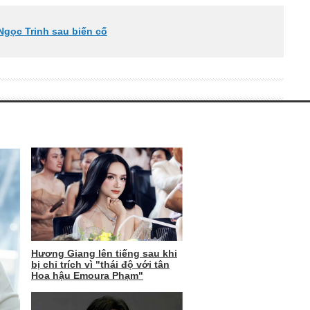
Ngọc Trinh sau biến cố
Hương Giang lên tiếng sau khi
bị chỉ trích vì "thái độ với tân
Hoa hậu Emoura Phạm"