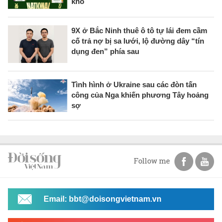
khó
9X ở Bắc Ninh thuê ô tô tự lái đem cầm
cố trả nợ bị sa lưới, lộ đường dây “tín
dụng đen” phía sau
Tình hình ở Ukraine sau các đòn tấn
công của Nga khiến phương Tây hoảng
sợ
Follow me
Email: bbt@doisongvietnam.vn