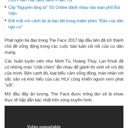
Clip "Nguyên lãng tử" 5S Online đánh nhau náo loạn phố Bùi
Viện
Đốt mắt với cảnh ân ái bạo liệt trong trailer phim "Đảo của dân
ngụ cư"
Phát ngôn bá đạo trong The Face 2017 tập đầu tiên đã trở thành
chủ đề sống động trong các cuộc bàn luận sôi nổi của cư dân
mạng.
Các huấn luyện viên như Minh Tú, Hoàng Thùy, Lan Khuê đã
có những màn "chặt chém" lẫn nhau để giành thí sinh về với đội
của mình. Bên cạnh đó, loạt biểu cảm sống động, màn nhận xét
sắc sảo và khó hiểu của các HLV cũng khiến người xem phát
"sốt".
Mở đầu đầy ấn tượng, The Face được trông đợi sẽ là show
thực tế hấp dẫn bậc nhất trên sóng truyền hình.