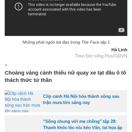
Những phát ngôn bá đạo trong The Face tập 1
Hà Linh
Theo Đời sống Plus/GĐVN
Choáng váng cảnh thiếu nữ quay xe tạt đầu ô tô
thách thức tử thần
Clip cảnh Hà Nội hóa thành sông sau
trận mưa lớn sáng nay
"Sống chung với mẹ chồng" tập 28:
Thanh khóc lóc níu kéo Vân, tai họa ập