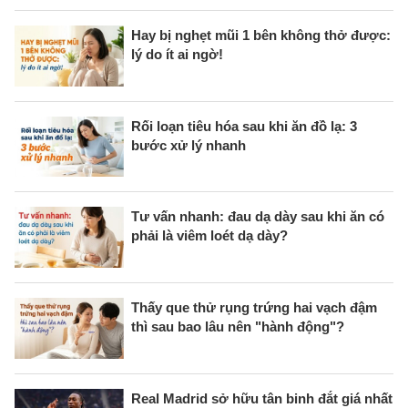
Hay bị nghẹt mũi 1 bên không thở được:
lý do ít ai ngờ!
Rối loạn tiêu hóa sau khi ăn đồ lạ: 3
bước xử lý nhanh
Tư vấn nhanh: đau dạ dày sau khi ăn có
phải là viêm loét dạ dày?
Thấy que thử rụng trứng hai vạch đậm
thì sau bao lâu nên "hành động"?
Real Madrid sở hữu tân binh đắt giá nhất