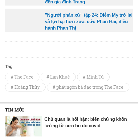
đến gia đình Trang
"Người phán xử" tập 24: Diễm My trở lại
và lợi hại hơn xưa, cứu Phan Hải, điều
hành Phan Thị
Tag
# The Face
# Lan Khuê
# Minh Tú
# Hoàng Thùy
# phát ngôn bá đạo trong The Face
TIN MỚI
Chủ quan là hối hận: biến chứng khôn
lường từ cơn ho do covid