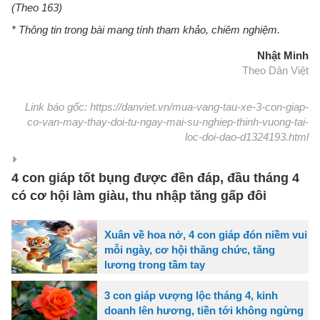
(Theo 163)
* Thông tin trong bài mang tính tham khảo, chiêm nghiệm.
Nhật Minh
Theo Dân Việt
Link báo gốc: https://danviet.vn/mua-vang-tau-xe-3-con-giap-
co-van-may-thay-doi-tu-ngay-mai-su-nghiep-thinh-vuong-tai-
loc-doi-dao-d1324193.html
4 con giáp tốt bụng được đền đáp, đầu tháng 4
có cơ hội làm giàu, thu nhập tăng gấp đôi
Xuân về hoa nở, 4 con giáp đón niềm vui
mỗi ngày, cơ hội thăng chức, tăng
lương trong tầm tay
3 con giáp vượng lộc tháng 4, kinh
doanh lên hương, tiền tới không ngừng