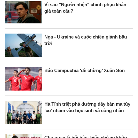
Vì sao "Người nhện" chinh phục khán
giả toàn cầu?
Nga - Ukraine và cuộc chiến giành bầu
trời
Báo Campuchia ‘dè chừng’ Xuân Son
Hà Tĩnh triệt phá đường dây bán ma túy
‘cỏ’ nhắm vào học sinh và công nhân
Chủ quan là hối hận: biến chứng khôn