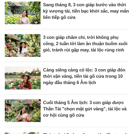
Sang tháng 8, 3 con giáp bước vào thời
kỳ vượng tài, tiền bạc khởi sắc, may mắn
liên tiếp gõ cửa
3 con giáp chăm chỉ, trời không phụ
công, 2 tuần tới làm ăn thuận buồm xuôi
gió, tránh rủi gặp may, tài lộc rủng rỉnh
Càng siêng càng có lộc: 3 con giáp đón
thời vận vàng, tiền tài gõ cửa trong 10
ngày đầu tháng 6 Âm lịch
Cuối tháng 5 Âm lịch: 3 con giáp được
Thần Tài "chọn mặt gửi vàng", tài lộc và
cơ hội cùng gõ cửa