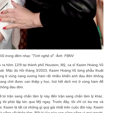
 Vũ trong đêm nhạc "Tình nghệ sĩ". Ảnh: FBNV
n ra hôm 12/9 tại thành phố Houston, Mỹ, ca sĩ Kasim Hoàng Vũ
hát. Mặc dù hồi tháng 3/2023, Kasim Hoàng Vũ từng phẫu thuật
đọng ở vùng nang xương hàm rất nhiều khiến anh đau đớn không
đang chờ được can thiệp y học, hút hết dịch mủ ở vùng hàm để
 không đau đớn.
đi từ trận sang chấn tâm lý này đến trận sang chấn tâm lý khác.
tôi phải lập tức qua Mỹ ngay. Trước đây, tôi chỉ có ba mẹ và
ôi, Kasim là tất cả những gì quý giá nhất trên cuộc đời này. Kasim
và sống rất thiện tâm. Bất kỳ lúc nào con cũng sống vì mọi người,