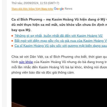
Thứ sáu, 20/09/2024, 11:53 (GMT+7)
Theo dõi Đời Sống Việt Nam trên
Ca sĩ Bích Phương – mẹ Kasim Hoàng Vũ hiện đang ở Mỹ với 
dù mới thực hiện ca mổ mắt, sức khỏe vẫn chưa ổn định n
bay qua Mỹ.
'Những gì sợ nhất, buồn nhất đã đến với Kasim Hoàng Vũ'
Bất ngờ với diện mạo gầy rộc và già nua của Kasim Hoàng V
Ca sĩ Kasim Hoàng Vũ gây sốc với gương mặt biến dạng sa
Chia sẻ với Dân Việt, ca sĩ Bích Phương cho biết, thời gian qu
hình
sức khỏe
của Kasim Hoàng Vũ nhưng do bà đang trong trạn
mỗi lần nhắc đến Kasim Hoàng Vũ bà lại khóc, không nói đượ
phóng viên báo đài và độc giả thông cảm.