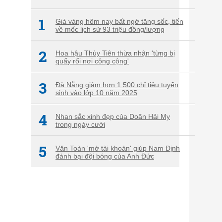
1
Giá vàng hôm nay bất ngờ tăng sốc, tiến
về mốc lịch sử 93 triệu đồng/lượng
2
Hoa hậu Thùy Tiên thừa nhận 'từng bị
quấy rối nơi công cộng'
3
Đà Nẵng giảm hơn 1.500 chỉ tiêu tuyển
sinh vào lớp 10 năm 2025
4
Nhan sắc xinh đẹp của Doãn Hải My
trong ngày cưới
5
Văn Toàn 'mở tài khoản' giúp Nam Định
đánh bại đội bóng của Anh Đức