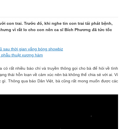
con trai. Trước đó, khi nghe tin con trai tái phát bệnh,
hưng vì rất lo cho con nên ca sĩ Bích Phương đã tức tốc
ũ sau thời gian vắng bóng showbiz
u phẫu thuật xương hàm
a có rất nhiều báo chí và truyền thông gọi cho bà để hỏi về tình
g thái hỗn loạn về cảm xúc nên bà không thể chia sẻ với ai. Vì
c gì. Thông qua báo Dân Việt, bà cũng rất mong muốn được các