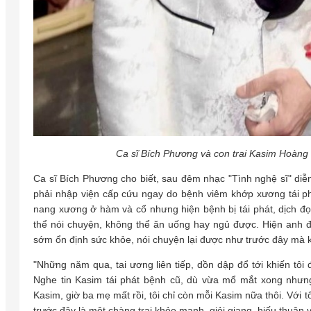
Ca sĩ Bích Phương và con trai Kasim Hoàng
Ca sĩ Bích Phương cho biết, sau đêm nhạc "Tình nghệ sĩ" diễ
phải nhập viện cấp cứu ngay do bệnh viêm khớp xương tái p
nang xương ở hàm và cổ nhưng hiện bệnh bị tái phát, dịch 
thể nói chuyện, không thể ăn uống hay ngủ được. Hiện anh 
sớm ổn định sức khỏe, nói chuyện lại được như trước đây mà
"Những năm qua, tai ương liên tiếp, dồn dập đổ tới khiến tôi 
Nghe tin Kasim tái phát bệnh cũ, dù vừa mổ mắt xong nhưng 
Kasim, giờ ba mẹ mất rồi, tôi chỉ còn mỗi Kasim nữa thôi. Với t
trước đây là một chàng trai khỏe mạnh, giỏi giang, hiếu thuận 