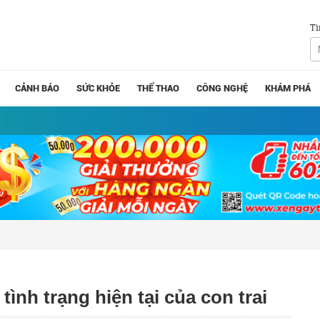
Tì
CẢNH BÁO
SỨC KHỎE
THỂ THAO
CÔNG NGHỆ
KHÁM PHÁ
ình trạng hiện tại của con trai