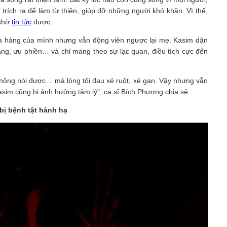
trích ra để làm từ thiện, giúp đỡ những người khó khăn. Vì thế,
chờ
tin tức
được.
hà hàng của mình nhưng vẫn động viên ngược lại mẹ. Kasim dặn
lắng, ưu phiền… và chỉ mang theo sự lạc quan, điều tích cực đến
không nói được… mà lòng tôi đau xé ruột, xé gan. Vậy nhưng vẫn
asim cũng bị ảnh hưởng tâm lý", ca sĩ Bích Phương chia sẻ.
bị bệnh tật hành hạ