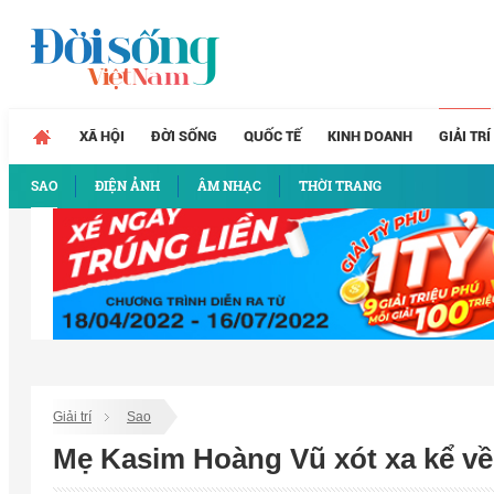
XÃ HỘI
ĐỜI SỐNG
QUỐC TẾ
KINH DOANH
GIẢI TRÍ
SAO
ĐIỆN ẢNH
ÂM NHẠC
THỜI TRANG
Giải trí
Sao
Mẹ Kasim Hoàng Vũ xót xa kể về t