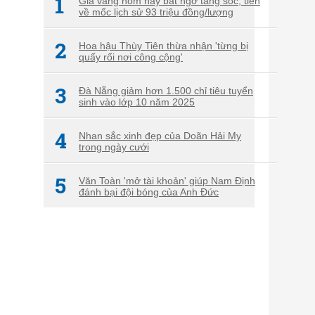
1
Giá vàng hôm nay bất ngờ tăng sốc, tiến
về mốc lịch sử 93 triệu đồng/lượng
2
Hoa hậu Thùy Tiên thừa nhận 'từng bị
quấy rối nơi công cộng'
3
Đà Nẵng giảm hơn 1.500 chỉ tiêu tuyển
sinh vào lớp 10 năm 2025
4
Nhan sắc xinh đẹp của Doãn Hải My
trong ngày cưới
5
Văn Toàn 'mở tài khoản' giúp Nam Định
đánh bại đội bóng của Anh Đức