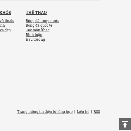
 KHỎE
THỂ THAO
và thuốc
Bóng đá trong nước
ính
Bóng đá quốc tế
và đẹp
Các môn khác
Bình luận
Hậu trường
Trang thông tin điện tử tổng hợp
|
Liên hệ
|
RSS