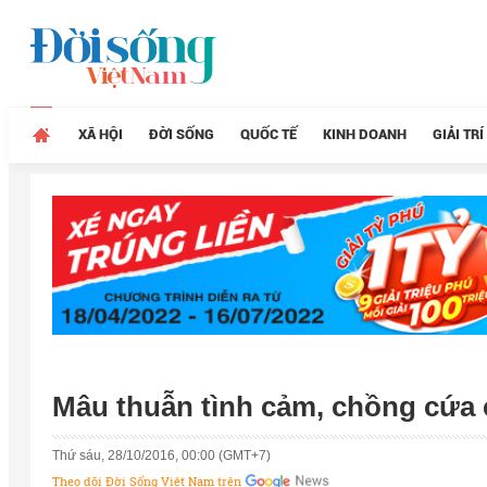
XÃ HỘI
ĐỜI SỐNG
QUỐC TẾ
KINH DOANH
GIẢI TRÍ
Mâu thuẫn tình cảm, chồng cứa 
Thứ sáu, 28/10/2016, 00:00 (GMT+7)
Theo dõi Đời Sống Việt Nam trên