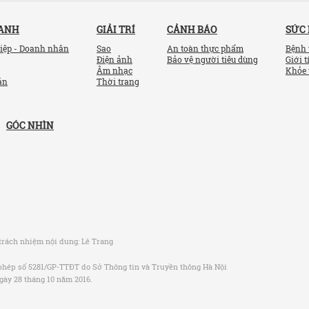
OANH
GIẢI TRÍ
CẢNH BÁO
SỨC
iệp - Doanh nhân
Sao
An toàn thực phẩm
Bệnh 
Điện ảnh
Bảo vệ người tiêu dùng
Giới t
Âm nhạc
Khỏe 
ản
Thời trang
GÓC NHÌN
trách nhiệm nội dung:
Lê Trang
phép số 5281/GP-TTĐT do Sở Thông tin và Truyền thông Hà Nội
gày 28 tháng 10 năm 2016.