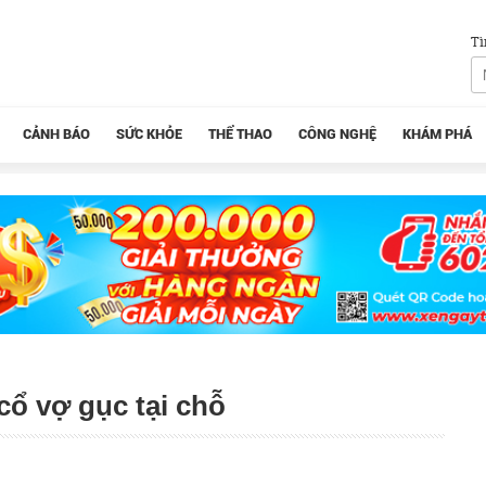
Tì
CẢNH BÁO
SỨC KHỎE
THỂ THAO
CÔNG NGHỆ
KHÁM PHÁ
cổ vợ gục tại chỗ