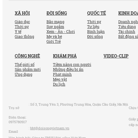
XÃ HỘI
ĐỜI SỐNG
QUỐC TẾ
KINH D
Giáo dục
Bão mạng
Thời sự
Doanh ngh
Thời sự
Suy ngẫm
Tư liệu
Tiêu dùng
Y tế
Xem - Ăn - Chơi
Bình luận
Tài chính
Giao thông
Mẹ và bé
Đời sống
Bất động s
Giới Trẻ
CÔNG NGHỆ
KHÁM PHÁ
VIDEO-CLIP
Thế giới số
Tiềm năng con người
Sản phẩm mới
Những điều bí ẩn
Ứng dụng
Phát minh
Mẹo vặt
Du lịch
:
Số 3, Trung Yên 3, Phường Trung Hòa, Quận Cầu Giấy, Hà Nội
Trụ sở
Chịu 
Điện thoại:
Giấy 
0975780917
cấp n
:
bbt@doisongvietnam.vn
Email
Vận hành bởi: Công ty TNHH Đời sống Việt Nam