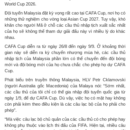
World Cup 2026.
Đội tuyển Malaysia đặt kỳ vọng rất cao tại CAFA Cup, nơi họ có
những thử nghiệm cho vòng loại Asian Cup 2027. Tuy vậy, khó
khăn cho người Mã ở chỗ các cầu thủ nhập tịch xuất sắc nhất
của họ sẽ không thể tham dự giải đấu này vì nhiều lý do khác
nhau.
CAFA Cup diễn ra từ ngày 26/8 đến ngày 9/9. Ở khoảng thời
gian này sẽ diễn ra kỳ chuyển nhượng mùa hè, các cầu thủ
nhập tịch của Malaysia phần lớn có thể chuyển đến đội bóng
mới và đội bóng mới của họ chưa chắc cho phép họ dự CAFA
Cup.
Phát biểu trên truyền thông Malaysia, HLV Petr Cklamovski
(người Australia gốc Macedonia) của Malaya nói: “Sớm nhất,
các cầu thủ của tôi chỉ có thể gia nhập đội tuyển quốc gia từ
ngày 1/9, để dự CAFA Cup. Dù vậy, việc họ có mặt hay không
còn phải kèm theo điều kiện là các câu lạc bộ của họ phải cho
phép”.
“Mà việc câu lạc bộ chủ quản của các cầu thủ có cho phép hay
không phụ thuộc vào lịch thi đấu của FIFA. Hiện tại, nhiều câu