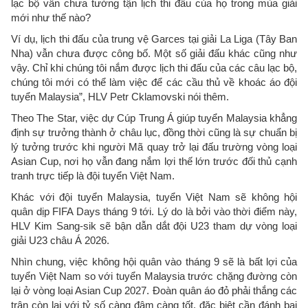
lạc bộ vẫn chưa tường tận lịch thi đấu của họ trong mùa giải
mới như thế nào?
Ví dụ, lịch thi đấu của trung vệ Garces tại giải La Liga (Tây Ban
Nha) vẫn chưa được công bố. Một số giải đấu khác cũng như
vậy. Chỉ khi chúng tôi nắm được lịch thi đấu của các câu lạc bộ,
chúng tôi mới có thể làm việc để các cầu thủ về khoác áo đội
tuyển Malaysia”, HLV Petr Cklamovski nói thêm.
Theo The Star, việc dự Cúp Trung Á giúp tuyển Malaysia khẳng
định sự trưởng thành ở châu lục, đồng thời cũng là sự chuẩn bị
lý tưởng trước khi người Mã quay trở lại đấu trường vòng loại
Asian Cup, nơi họ vẫn đang nắm lợi thế lớn trước đối thủ cạnh
tranh trực tiếp là đội tuyển Việt Nam.
Khác với đội tuyển Malaysia, tuyển Việt Nam sẽ không hội
quân dịp FIFA Days tháng 9 tới. Lý do là bởi vào thời điểm này,
HLV Kim Sang-sik sẽ bận dẫn dắt đội U23 tham dự vòng loại
giải U23 châu Á 2026.
Nhìn chung, việc không hội quân vào tháng 9 sẽ là bất lợi của
tuyển Việt Nam so với tuyển Malaysia trước chặng đường còn
lại ở vòng loại Asian Cup 2027. Đoàn quân áo đỏ phải thắng các
trận còn lại với tỷ số càng đậm càng tốt, đặc biệt cần đánh bại