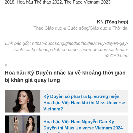
2018, Hoa hậu Thể thao 2022, The Face Vietnam 2023.
KN (Tổng hợp)
Theo Giáo dục & Cuộc sống/Giáo dục & Thời đại
Link báo gốc: https://cuocsong.giaoducthoidai.vn/ky-duyen-gay-
tranh-cai-khi-khang-dinh-chua-doc-het-mot-cuon-sach-nao-
n27159.html
Hoa hậu Kỳ Duyên nhắc lại về khoảng thời gian
bị khán giả quay lưng
Kỳ Duyên có phải trả lại vương miện
Hoa hậu Việt Nam khi thi Miss Universe
Vietnam?
Hoa hậu Việt Nam Nguyễn Cao Kỳ
Duyên thi Miss Universe Vietnam 2024