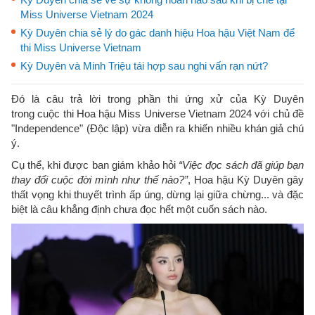
Miss Universe Vietnam 2024
Kỳ Duyên chia sẻ lý do gác danh hiệu Hoa hậu Việt Nam để
thi Miss Universe Vietnam
Kỳ Duyên và Minh Triệu tái hợp sau nghi vấn rạn nứt?
Đó là câu trả lời trong phần thi ứng xử của Kỳ Duyên
trong cuộc thi Hoa hậu Miss Universe Vietnam 2024 với chủ đề
"Independence" (Độc lập) vừa diễn ra khiến nhiều khán giả chú
ý.
Cụ thể, khi được ban giám khảo hỏi
“Việc đọc sách đã giúp bạn
thay đổi cuộc đời mình như thế nào?”
, Hoa hậu Kỳ Duyên gây
thất vọng khi thuyết trình ấp úng, dừng lại giữa chừng... và đặc
biệt là câu khẳng định chưa đọc hết một cuốn sách nào.