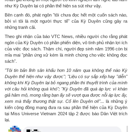
như Kỳ Duyên lại có phần thể hiện sa sút như vậy.
Bên cạnh đó, phát ngôn "tôi chưa đọc hết một cuốn sách nào,
bởi vì tôi là một người thực tế" của Kỳ Duyên cũng gây ra
những tranh cãi.
Theo ghi nhận của báo VTC News, nhiều người cho rằng phát
ngôn của Kỳ Duyên có phần phiến diện, vô tình phủ nhận lợi ích
của việc đọc sách. Thậm chí, người đẹp sinh năm 1996 còn bị
mỉa mai "phần ứng xử kém là minh chứng cho việc không đọc
sách".
"Tôi tin bản lĩnh sân khấu hơn 10 năm qua không thể nào Kỳ
Duyên thể hiện như vậy được"; "Liệu có sự sắp xếp hay "diễn"
không khi Kỳ Duyên lại bỏ ngang phần thi thuyết trình của mình
với câu hỏi không quá khó"; "Kỳ Duyên đã quá áp lực vì khán
giả hâm mộ, mong rằng bạn ấy sẽ vượt qua được nỗi áp lực ấy,
xem mà thấy thương thật sự. Cố lên Duyên ơi!"...
là những ý
kiến cộng đồng mạng đưa ra sau phần thể hiện của Kỳ Duyên
tại Miss Universe Vietnam 2024 tập 2 được báo Dân Việt trích
lại.