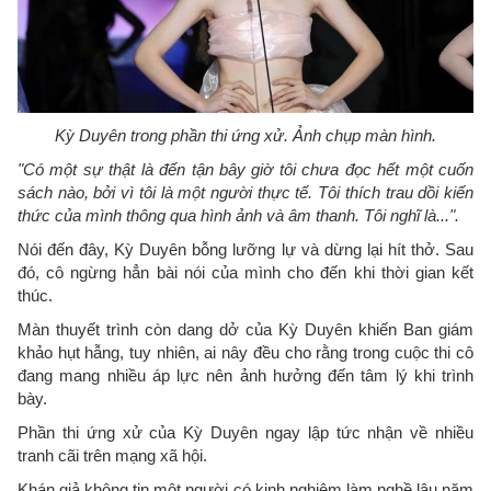
Kỳ Duyên trong phần thi ứng xử. Ảnh chụp màn hình.
"Có một sự thật là đến tận bây giờ tôi chưa đọc hết một cuốn
sách nào, bởi vì tôi là một người thực tế. Tôi thích trau dồi kiến
thức của mình thông qua hình ảnh và âm thanh. Tôi nghĩ là...".
Nói đến đây, Kỳ Duyên bỗng lưỡng lự và dừng lại hít thở. Sau
đó, cô ngừng hẳn bài nói của mình cho đến khi thời gian kết
thúc.
Màn thuyết trình còn dang dở của Kỳ Duyên khiến Ban giám
khảo hụt hẫng, tuy nhiên, ai nây đều cho rằng trong cuộc thi cô
đang mang nhiều áp lực nên ảnh hưởng đến tâm lý khi trình
bày.
Phần thi ứng xử của Kỳ Duyên ngay lập tức nhận về nhiều
tranh cãi trên mạng xã hội.
Khán giả không tin một người có kinh nghiệm làm nghề lâu năm