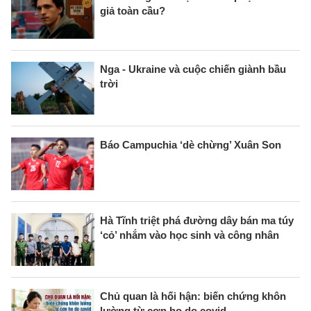
giả toàn cầu?
Nga - Ukraine và cuộc chiến giành bầu
trời
Báo Campuchia ‘dè chừng’ Xuân Son
Hà Tĩnh triệt phá đường dây bán ma túy
‘cỏ’ nhắm vào học sinh và công nhân
Chủ quan là hối hận: biến chứng khôn
lường từ cơn ho do covid