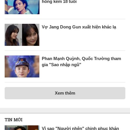
hồng kém 18 tuổi
Vợ Jang Dong Gun xuất hiện khác lạ
Phan Mạnh Quỳnh, Quốc Trường tham
gia "Sao nhập ngũ"
Xem thêm
TIN MỚI
Vì sao "Người nhện" chinh phục khán