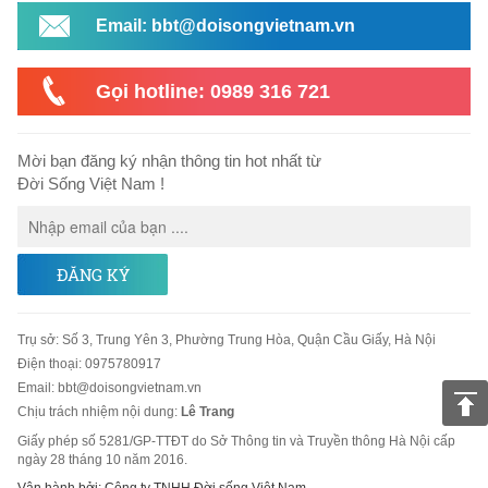
Email: bbt@doisongvietnam.vn
Gọi hotline: 0989 316 721
Mời bạn đăng ký nhận thông tin hot nhất từ
Đời Sống Việt Nam !
ĐĂNG KÝ
Trụ sở
:
Số 3, Trung Yên 3, Phường Trung Hòa, Quận Cầu Giấy, Hà Nội
Điện thoại:
0975780917
Email
:
bbt@doisongvietnam.vn
Chịu trách nhiệm nội dung:
Lê Trang
Giấy phép số 5281/GP-TTĐT do Sở Thông tin và Truyền thông Hà Nội cấp
ngày 28 tháng 10 năm 2016.
Vận hành bởi: Công ty TNHH Đời sống Việt Nam