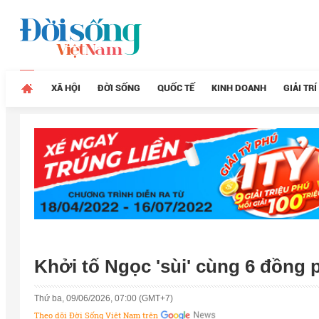
XÃ HỘI
ĐỜI SỐNG
QUỐC TẾ
KINH DOANH
GIẢI TRÍ
Khởi tố Ngọc 'sùi' cùng 6 đồng
Thứ ba, 09/06/2026, 07:00 (GMT+7)
Theo dõi Đời Sống Việt Nam trên