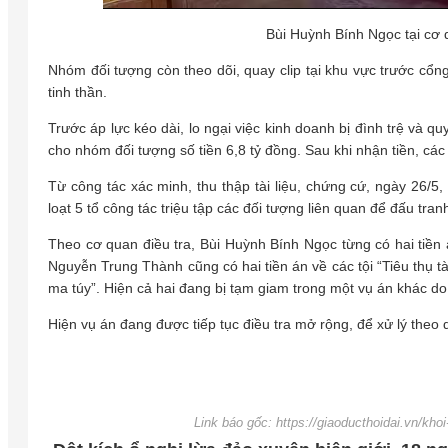
Bùi Huỳnh Bính Ngọc tại cơ
Nhóm đối tượng còn theo dõi, quay clip tại khu vực trước cổn
tinh thần.
Trước áp lực kéo dài, lo ngại việc kinh doanh bị đình trệ và 
cho nhóm đối tượng số tiền 6,8 tỷ đồng. Sau khi nhận tiền, các
Từ công tác xác minh, thu thập tài liệu, chứng cứ, ngày 26/
loạt 5 tổ công tác triệu tập các đối tượng liên quan để đấu tran
Theo cơ quan điều tra, Bùi Huỳnh Bính Ngọc từng có hai tiền á
Nguyễn Trung Thành cũng có hai tiền án về các tội “Tiêu thụ t
ma túy”. Hiện cả hai đang bị tạm giam trong một vụ án khác do
Hiện vụ án đang được tiếp tục điều tra mở rộng, để xử lý theo
Link báo gốc: https://giaoducthoidai.vn/kh