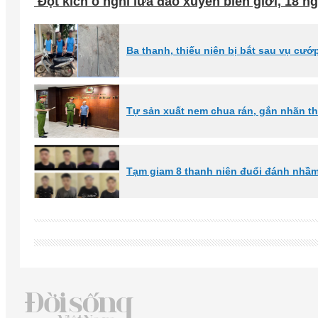
Đột kích ổ nghi lừa đảo xuyên biên giới, 18 
Ba thanh, thiếu niên bị bắt sau vụ cướ
Tự sản xuất nem chua rán, gắn nhãn 
Tạm giam 8 thanh niên đuổi đánh nhầm