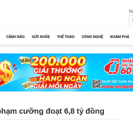
Tì
CẢNH BÁO
SỨC KHỎE
THỂ THAO
CÔNG NGHỆ
KHÁM PHÁ
 phạm cưỡng đoạt 6,8 tỷ đồng