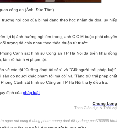
 quan công an (Ảnh: Đức Tâm).
g trường nơi con của bị hại đang theo học nhằm đe dọa, uy hiếp
quyền lợi bị ảnh hưởng nghiêm trọng, anh C.C.M buộc phải chuyển
 đối tượng đã chia nhau theo thỏa thuận từ trước.
5, Phòng Cảnh sát hình sự Công an TP Hà Nội đã triển khai đồng
h, làm rõ hành vi phạm tội.
n về các tội “Cưỡng đoạt tài sản” và “Giữ người trái pháp luật”.
ài sản do người khác phạm tội mà có” và “Tàng trữ trái phép chất
 Phòng Cảnh sát hình sự Công an TP Hà Nội thụ lý điều tra.
 quy định của
pháp luật
Chung Long
Theo Giáo dục & Thời đại
oi-to-ngoc-sui-cung-6-dong-pham-cuong-doat-68-ty-dong-post780898.html