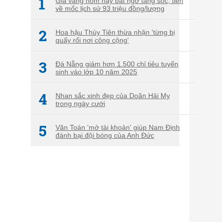
1
Giá vàng hôm nay bất ngờ tăng sốc, tiến
về mốc lịch sử 93 triệu đồng/lượng
2
Hoa hậu Thùy Tiên thừa nhận 'từng bị
quấy rối nơi công cộng'
3
Đà Nẵng giảm hơn 1.500 chỉ tiêu tuyển
sinh vào lớp 10 năm 2025
4
Nhan sắc xinh đẹp của Doãn Hải My
trong ngày cưới
5
Văn Toàn 'mở tài khoản' giúp Nam Định
đánh bại đội bóng của Anh Đức