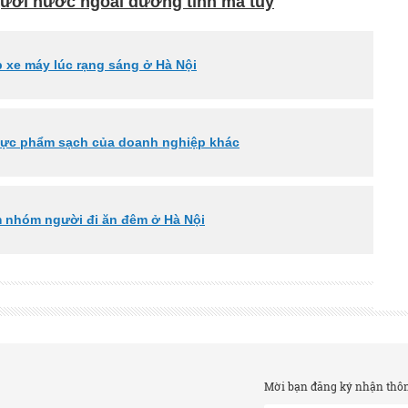
người nước ngoài dương tính ma túy
p xe máy lúc rạng sáng ở Hà Nội
thực phẩm sạch của doanh nghiệp khác
 nhóm người đi ăn đêm ở Hà Nội
Mời bạn đăng ký nhận thông