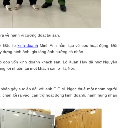
tra về hành vi cưỡng đoạt tài sản.
HH Đầu tư
kinh doanh
Minh An nhằm tạo vỏ bọc hoạt động. Đối
y dựng hình ảnh, gia tăng ảnh hưởng cá nhân.
hấp góp vốn kinh doanh khách sạn, Lộ Xuân Huy đã nhờ Nguyễn
ng lợi nhuận tại một khách sạn ở Hà Nội.
n pháp gây sức ép đối với anh C.C.M. Ngọc thuê một nhóm người
, chặn lối ra vào, cản trở hoạt động kinh doanh, hành hung nhân