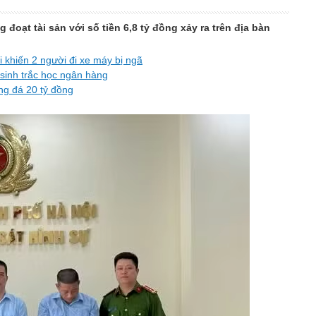
đoạt tài sản với số tiền 6,8 tỷ đồng xảy ra trên địa bàn
i khiến 2 người đi xe máy bị ngã
 sinh trắc học ngân hàng
ng đá 20 tỷ đồng