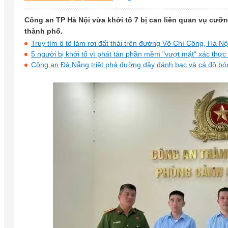
Công an TP Hà Nội vừa khởi tố 7 bị can liên quan vụ cưỡng 
thành phố.
Truy tìm ô tô làm rơi đất thải trên đường Võ Chí Công, Hà Nộ
5 người bị khởi tố vì phát tán phần mềm "vượt mặt" xác thực
Công an Đà Nẵng triệt phá đường dây đánh bạc và cá độ bó