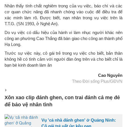
Nhận thấy tính chất nghiêm trọng của vụ việc, báo chí và các
cơ quan chức năng đã nhanh chóng vào cuộc để điều tra để
xác minh làm rõ. Được biết, nạn nhân trong vụ việc trên là
T.T.G. (SN 1993, ở Nghệ An).
Do vụ việc có dấu hiệu của hành vi làm nhục người khác nên
công an phường Cao Thắng đã bàn giao cho công an thành phố
Hạ Long.
Trước sự việc này, cô gái trẻ trong vụ việc cho biết, bản thân
không hề có tình cảm với người đàn ông trên và cho biết chỉ là
bạn bè kinh doanh làm ăn
Cao Nguyên
Theo Đời sống Plus/GĐVN
Xôn xao clip đánh ghen, con trai đánh cả mẹ đẻ
để bảo vệ nhân tình
Vụ 'cả nhà đánh ghen' ở Quảng Ninh:
Cô gái trẻ uất ức kêu oan