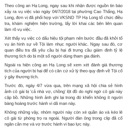
Theo công an Hạ Long, ngay sau khi nhận được nguồn tin báo
xảy ra vụ việc vào ngày 04/7/2018 tại phường Cao Thắng, Hạ
Long, đơn vị đã phối hợp với VKSND TP Hạ Long tổ chức điều
tra, khám nghiệm hiện trường, lấy lời khai các bên liên quan
làm rõ vụ việc.
Xét thấy vụ việc có dấu hiệu tội phạm nên bước đầu đã khởi tố
vụ án hình sự về Tội làm nhục người khác. Ngay sau đó, cơ
quan điều tra đã yêu cầu bị hại đi trưng cầu giám định tỷ lệ
thương tích do bị một số người dùng tham gia đánh.
Ngoài ra hiện công an Hạ Long sẽ xem xét đánh giá thương
tích của người bị hại để có căn cứ xử lý theo quy định về Tội cố
ý gây thương tích.
Trước đó, ngày 4/7 vừa qua, trên mạng xã hội chia sẻ hình
ảnh cô gái bị 'cả nhà vợ, chồng' lột đồ do nghi ngờ cô gái này
cặp bồ. Những hình ảnh ghi lại trong đó khiến không ít người
bàng hoàng trước hành vi dã man này.
Không những vậy, nhóm người này còn xé quần áo và kéo lê
cô gái từ phòng trọ ra ngoài. Người đàn ông trong clip đã cố
ngăn cản mẹ và vợ trước hành vi bạo lực này.