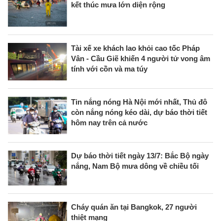
kết thúc mưa lớn diện rộng
Tài xế xe khách lao khỏi cao tốc Pháp
Vân - Cầu Giẽ khiến 4 người tử vong âm
tính với cồn và ma túy
Tin nắng nóng Hà Nội mới nhất, Thủ đô
còn nắng nóng kéo dài, dự báo thời tiết
hôm nay trên cả nước
Dự báo thời tiết ngày 13/7: Bắc Bộ ngày
nắng, Nam Bộ mưa dông về chiều tối
Cháy quán ăn tại Bangkok, 27 người
thiệt mạng