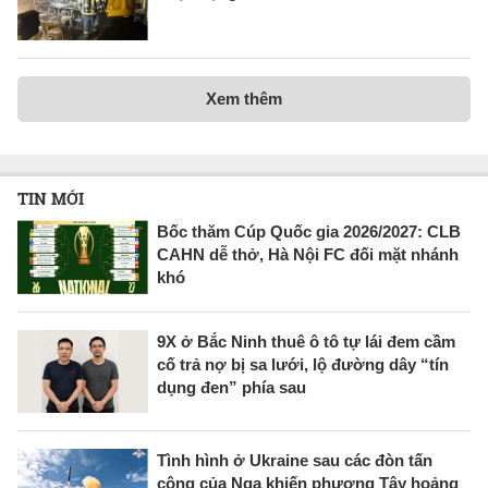
Xem thêm
TIN MỚI
Bốc thăm Cúp Quốc gia 2026/2027: CLB
CAHN dễ thở, Hà Nội FC đối mặt nhánh
khó
9X ở Bắc Ninh thuê ô tô tự lái đem cầm
cố trả nợ bị sa lưới, lộ đường dây “tín
dụng đen” phía sau
Tình hình ở Ukraine sau các đòn tấn
công của Nga khiến phương Tây hoảng