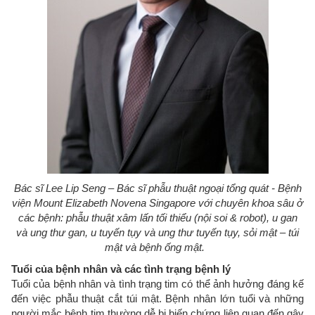
Bác sĩ Lee Lip Seng – Bác sĩ phẫu thuật ngoại tổng quát - Bệnh
viện Mount Elizabeth Novena Singapore với chuyên khoa sâu ở
các bệnh: phẫu thuật xâm lấn tối thiểu (nội soi & robot), u gan
và ung thư gan, u tuyến tụy và ung thư tuyến tụy, sỏi mật – túi
mật và bệnh ống mật.
Tuổi của bệnh nhân và các tình trạng bệnh lý
Tuổi của bệnh nhân và tình trạng tim có thể ảnh hưởng đáng kế
đến việc phẫu thuật cắt túi mật. Bệnh nhân lớn tuổi và những
người mắc bệnh tim thường dễ bị biến chứng liên quan đến gây