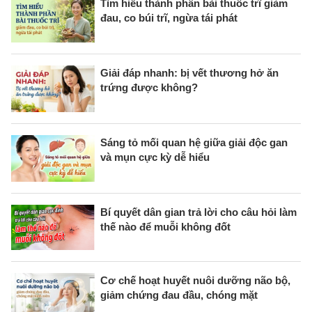
Tìm hiểu thành phần bài thuốc trĩ giảm
đau, co búi trĩ, ngừa tái phát
Giải đáp nhanh: bị vết thương hở ăn
trứng được không?
Sáng tỏ mối quan hệ giữa giải độc gan
và mụn cực kỳ dễ hiểu
Bí quyết dân gian trả lời cho câu hỏi làm
thế nào để muỗi không đốt
Cơ chế hoạt huyết nuôi dưỡng não bộ,
giảm chứng đau đầu, chóng mặt