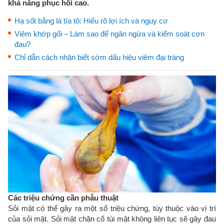
khả năng phục hồi cao.
Hạ sốt bằng lá tía tô: Hiểu rõ lợi ích và nguy cơ
Viêm khớp gối – Làm sao để ngăn ngừa và kiểm soát cơn
đau?
Chỉ dẫn cách nhận biết sớm dấu hiệu viêm đại tràng
Các triệu chứng cần phẫu thuật
Sỏi mật có thể gây ra một số triệu chứng, tùy thuộc vào vị trí
của sỏi mật. Sỏi mật chặn cổ túi mật không liên tục sẽ gây đau