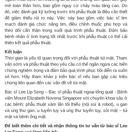
mê toàn thân hơn, bao gồm nguy cơ chảy máu tăng cao. Do
đó, việc đánh giá kỹ lưỡng trước khi phẫu thuật là điều cần thiết
để giảm thiểu rủi ro này. Việc này bao gồm việc bác sĩ tim
mạch đánh giá chức năng tim, điều chỉnh thuốc phù hợp và
theo dõi cẩn thận trong suốt quá trình phẫu thuật. Đảm bảo
bệnh nhân ở tình trạng tốt nhất trước khi phẫu thuật có thể cải
thiện kết quả phẫu thuật.
Kết luận
Thời gian là yếu tố quan trọng đối với phẫu thuật túi mật. Tham
vấn sớm và phẫu thuật theo yêu cầu có thể ngăn ngừa các biến
chứng nghiêm trọng và đảm bảo quá trình phục hồi diễn ra suôn
sẻ hơn. Hãy tham khảo ý kiến bác sĩ nếu bạn gặp các triệu
chứng liên quan đến các vấn đề về túi mật.
Bác sĩ Lee Lip Seng – Bác sĩ phẫu thuật ngoại tổng quát - Bệnh
viện Mount Elizabeth Novena Singapore với chuyên khoa sâu ở
các bệnh: phẫu thuật xâm lấn tối thiểu (nội soi & robot), u gan
và ung thư gan, u tuyến tụy và ung thư tuyến tụy, sỏi mật – túi
mật và bệnh ống mật.
Để biết thêm chi tiết và nhận thông tin tư vấn từ bác sĩ Lee
Lip Seng, vui lòng liên hệ: