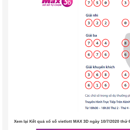
Xem lại Kết quả xổ số vietlott MAX 3D ngày 10/7/2020 thứ 6