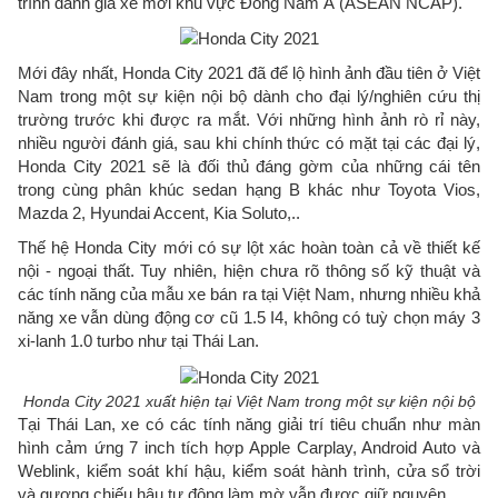
trình đánh giá xe mới khu vực Đông Nam Á (ASEAN NCAP).
Mới đây nhất, Honda City 2021 đã để lộ hình ảnh đầu tiên ở Việt
Nam trong một sự kiện nội bộ dành cho đại lý/nghiên cứu thị
trường trước khi được ra mắt. Với những hình ảnh rò rỉ này,
nhiều người đánh giá, sau khi chính thức có mặt tại các đại lý,
Honda City 2021 sẽ là đối thủ đáng gờm của những cái tên
trong cùng phân khúc sedan hạng B khác như Toyota Vios,
Mazda 2, Hyundai Accent, Kia Soluto,..
Thế hệ Honda City mới có sự lột xác hoàn toàn cả về thiết kế
nội - ngoại thất. Tuy nhiên, hiện chưa rõ thông số kỹ thuật và
các tính năng của mẫu xe bán ra tại Việt Nam, nhưng nhiều khả
năng xe vẫn dùng động cơ cũ 1.5 I4, không có tuỳ chọn máy 3
xi-lanh 1.0 turbo như tại Thái Lan.
Honda City 2021 xuất hiện tại Việt Nam trong một sự kiện nội bộ
Tại Thái Lan, xe có các tính năng giải trí tiêu chuẩn như màn
hình cảm ứng 7 inch tích hợp Apple Carplay, Android Auto và
Weblink, kiểm soát khí hậu, kiểm soát hành trình, cửa sổ trời
và gương chiếu hậu tự động làm mờ vẫn được giữ nguyên.