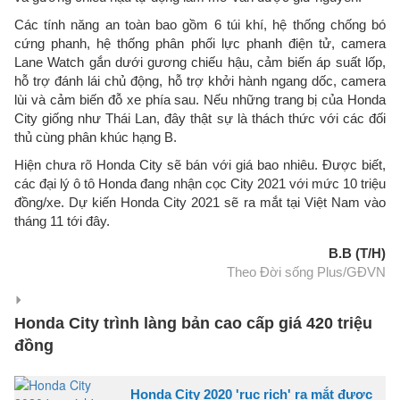
Các tính năng an toàn bao gồm 6 túi khí, hệ thống chống bó
cứng phanh, hệ thống phân phối lực phanh điện tử, camera
Lane Watch gắn dưới gương chiếu hậu, cảm biến áp suất lốp,
hỗ trợ đánh lái chủ động, hỗ trợ khởi hành ngang dốc, camera
lùi và cảm biến đỗ xe phía sau. Nếu những trang bị của Honda
City giống như Thái Lan, đây thật sự là thách thức với các đối
thủ cùng phân khúc hạng B.
Hiện chưa rõ Honda City sẽ bán với giá bao nhiêu. Được biết,
các đại lý ô tô Honda đang nhận cọc City 2021 với mức 10 triệu
đồng/xe. Dự kiến Honda City 2021 sẽ ra mắt tại Việt Nam vào
tháng 11 tới đây.
B.B (T/H)
Theo Đời sống Plus/GĐVN
Honda City trình làng bản cao cấp giá 420 triệu
đồng
Honda City 2020 'rục rịch' ra mắt được