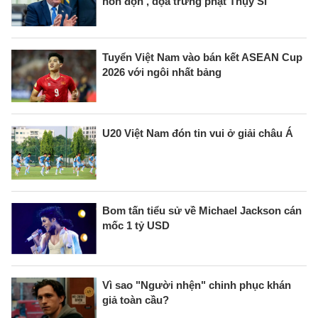
hỗn độn', dọa trừng phạt Thụy Sĩ
Tuyển Việt Nam vào bán kết ASEAN Cup
2026 với ngôi nhất bảng
U20 Việt Nam đón tin vui ở giải châu Á
Bom tấn tiểu sử về Michael Jackson cán
mốc 1 tỷ USD
Vì sao "Người nhện" chinh phục khán
giả toàn cầu?