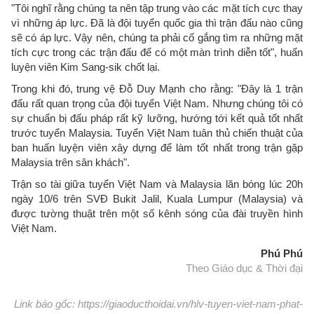
"Tôi nghĩ rằng chúng ta nên tập trung vào các mặt tích cực thay
vì những áp lực. Đã là đội tuyển quốc gia thì trận đấu nào cũng
sẽ có áp lực. Vậy nên, chúng ta phải cố gắng tìm ra những mặt
tích cực trong các trận đấu để có một màn trình diễn tốt", huấn
luyện viên Kim Sang-sik chốt lại.
Trong khi đó, trung vệ Đỗ Duy Mạnh cho rằng: "Đây là 1 trận
đấu rất quan trọng của đội tuyển Việt Nam. Nhưng chúng tôi có
sự chuẩn bị đấu pháp rất kỹ lưỡng, hướng tới kết quả tốt nhất
trước tuyển Malaysia. Tuyển Việt Nam tuân thủ chiến thuật của
ban huấn luyện viên xây dựng để làm tốt nhất trong trận gặp
Malaysia trên sân khách".
Trận so tài giữa tuyển Việt Nam và Malaysia lăn bóng lúc 20h
ngày 10/6 trên SVĐ Bukit Jalil, Kuala Lumpur (Malaysia) và
được tường thuật trên một số kênh sóng của đài truyền hình
Việt Nam.
Phú Phú
Theo Giáo dục & Thời đại
Link báo gốc: https://giaoducthoidai.vn/hlv-tuyen-viet-nam-phat-