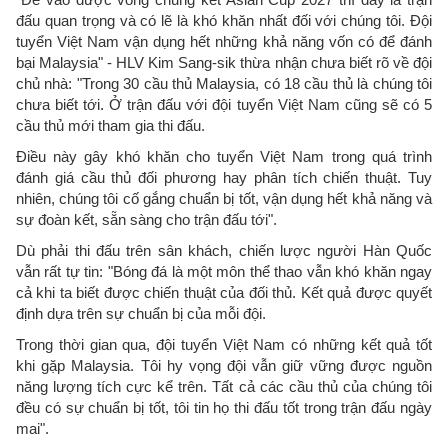
đấu quan trọng và có lẽ là khó khăn nhất đối với chúng tôi. Đội
tuyển Việt Nam vận dụng hết những khả năng vốn có để đánh
bại Malaysia" - HLV Kim Sang-sik thừa nhận chưa biết rõ về đội
chủ nhà: "Trong 30 cầu thủ Malaysia, có 18 cầu thủ là chúng tôi
chưa biết tới. Ở trận đấu với đội tuyển Việt Nam cũng sẽ có 5
cầu thủ mới tham gia thi đấu.
Điều này gây khó khăn cho tuyển Việt Nam trong quá trình
đánh giá cầu thủ đối phương hay phân tích chiến thuật. Tuy
nhiên, chúng tôi cố gắng chuẩn bị tốt, vận dụng hết khả năng và
sự đoàn kết, sẵn sàng cho trận đấu tới".
Dù phải thi đấu trên sân khách, chiến lược người Hàn Quốc
vẫn rất tự tin: "Bóng đá là một môn thể thao vẫn khó khăn ngay
cả khi ta biết được chiến thuật của đối thủ. Kết quả được quyết
định dựa trên sự chuẩn bị của mỗi đội.
Trong thời gian qua, đội tuyển Việt Nam có những kết quả tốt
khi gặp Malaysia. Tôi hy vọng đội vẫn giữ vững được nguồn
năng lượng tích cực kể trên. Tất cả các cầu thủ của chúng tôi
đều có sự chuẩn bị tốt, tôi tin họ thi đấu tốt trong trận đấu ngày
mai".