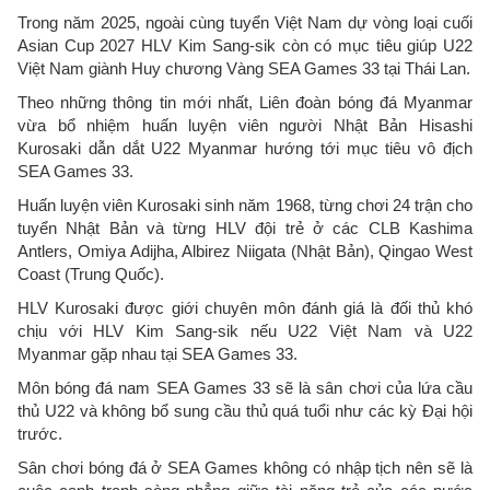
Trong năm 2025, ngoài cùng tuyển Việt Nam dự vòng loại cuối
Asian Cup 2027 HLV Kim Sang-sik còn có mục tiêu giúp U22
Việt Nam giành Huy chương Vàng SEA Games 33 tại Thái Lan.
Theo những thông tin mới nhất, Liên đoàn bóng đá Myanmar
vừa bổ nhiệm huấn luyện viên người Nhật Bản Hisashi
Kurosaki dẫn dắt U22 Myanmar hướng tới mục tiêu vô địch
SEA Games 33.
Huấn luyện viên Kurosaki sinh năm 1968, từng chơi 24 trận cho
tuyển Nhật Bản và từng HLV đội trẻ ở các CLB Kashima
Antlers, Omiya Adijha, Albirez Niigata (Nhật Bản), Qingao West
Coast (Trung Quốc).
HLV Kurosaki được giới chuyên môn đánh giá là đối thủ khó
chịu với HLV Kim Sang-sik nếu U22 Việt Nam và U22
Myanmar gặp nhau tại SEA Games 33.
Môn bóng đá nam SEA Games 33 sẽ là sân chơi của lứa cầu
thủ U22 và không bổ sung cầu thủ quá tuổi như các kỳ Đại hội
trước.
Sân chơi bóng đá ở SEA Games không có nhập tịch nên sẽ là