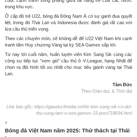
cuộc cạnh tranh sòng phẳng giữa tài năng trẻ của các nước
trong khu vực.
Ở cấp độ trẻ U22, bóng đá Đông Nam Á có sự ganh đua quyết
liệt, trong đó Thái Lan và Indonesia được đánh giá rất cao với
lứa cầu thủ triển vọng.
Theo các chuyên môn, sẽ không dễ để U22 Việt Nam khi cạnh
tranh tấm Huy chương Vàng tại kỳ SEA Games sắp tới.
Từ nay tới cuối năm, huấn luyện viên Kim Sang Sik cùng các
cộng sự tiếp tục “xem giò” cầu thủ ở V-League, hạng Nhất để
chọn ra đội hình tối ưu nhất cho mục tiêu giành vàng tại Thái
Lan.
Tâm Đức
Theo Giáo dục & Thời đại
Link báo gốc: https://giaoducthoidai.vn/hlv-kim-sang-sik-co-doi-
thu-xung-tam-o-sea-games-33-post718834.html
Bóng đá Việt Nam năm 2025: Thử thách tại Thái