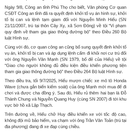
Ngày 9/8, Công an tỉnh Phú Thọ cho biết, Văn phòng Cơ quan
CSĐT Công an tỉnh đã ra quyết định khởi tố vụ án hình sự, khởi
tố bị can và lệnh tạm giam đối với Nguyễn Minh Hiếu (SN
21/11/2007, trú tại thôn Cây Xy, xã Sơn Đông) về tội “Vi phạm
quy định về tham gia giao thông đường bộ” theo Điều 260 Bộ
luật Hình sự.
Cùng với đó, cơ quan công an cũng bổ sung quyết định khởi tố
vụ án, khởi tố bị can và áp dụng lệnh cấm đi khỏi nơi cư trú đối
với ông Nguyễn Văn Mạnh (SN 1979, bố đẻ của Hiếu) về tội
“Giao cho người không đủ điều kiện điều khiển phương tiện
tham gia giao thông đường bộ” theo Điều 264 Bộ luật Hình sự.
Theo điều tra, tối 9/7/2025, Hiếu mượn chiếc xe mô tô Honda
Wave (chưa gắn biển kiểm soát) của ông Mạnh mới mua để đi
chơi và được cha đồng ý. Sau đó, Hiếu rủ thêm hai bạn là Đỗ
Thành Chung và Nguyễn Quang Huy (cùng SN 2007) đi tới khu
vực bờ hồ xã Lập Thạch.
Trên đường về, Hiếu chở Huy điều khiển xe với tốc độ cao,
không đội mũ bảo hiểm, va chạm với ông Trần Văn Toản (trú tại
địa phương) đang đi xe đạp cùng chiều.