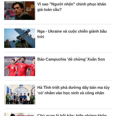
Vì sao "Người nhện" chinh phục khán
giả toàn cầu?
Nga - Ukraine và cuộc chiến giành bầu
trời
Báo Campuchia ‘dè chừng’ Xuân Son
Hà Tĩnh triệt phá đường dây bán ma túy
‘cỏ’ nhắm vào học sinh và công nhân
Chủ quan là hối hận: biến chứng khôn