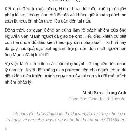
Kết quả điều tra xác định, Hiếu chưa đủ tuổi, không có giấy
phép lái xe, không làm chủ tốc độ và không giữ khoảng cách an
toàn là nguyên nhân trực tiếp dẫn đến tai nạn.
Đồng thời, cơ quan Công an cũng làm rõ trách nhiệm của ông
Nguyễn Văn Mạnh người đã giao xe cho Hiếu điều khiển dù biết
con trai chưa đủ điều kiện theo quy định pháp luật. Hành vi này
đã gây hậu quả đặc biệt nghiêm trọng, dẫn đến chết người nên
ông Mạnh đã bị khởi tố.
Vụ việc là lời cảnh tỉnh các bậc phụ huynh cần nghiêm túc quản
lý con em, tuyệt đối không giao phương tiện cho người chưa đủ
điều kiện điều khiển, tránh nguy cơ gây tai nạn và đối mặt trách
nhiệm pháp lý.
Minh Sơn - Long Anh
Theo Báo Giáo dục & Thời đại
Link báo gốc: https://giaoducthoidai.vn/giao-xe-may-cho-con-
trai-gay-tai-nan-chet-nguoi-nguoi-bo-bi-khoi-to-post743456.html