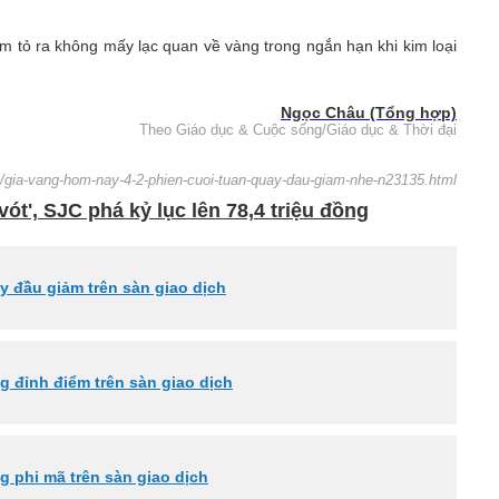
m tỏ ra không mấy lạc quan về vàng trong ngắn hạn khi kim loại
Ngọc Châu (Tổng hợp)
Theo Giáo dục & Cuộc sống/Giáo dục & Thời đại
n/gia-vang-hom-nay-4-2-phien-cuoi-tuan-quay-dau-giam-nhe-n23135.html
ót', SJC phá kỷ lục lên 78,4 triệu đồng
 đầu giảm trên sàn giao dịch
g đỉnh điểm trên sàn giao dịch
g phi mã trên sàn giao dịch