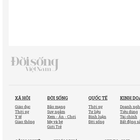
XÃ HỘI
ĐỜI SỐNG
QUỐC TẾ
KINH D
Giáo dục
Bão mạng
Thời sự
Doanh ngh
Thời sự
Suy ngẫm
Tư liệu
Tiêu dùng
Y tế
Xem - Ăn - Chơi
Bình luận
Tài chính
Giao thông
Mẹ và bé
Đời sống
Bất động s
Giới Trẻ