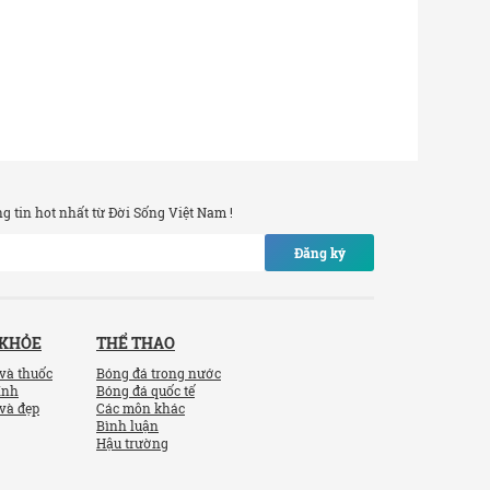
 tin hot nhất từ Đời Sống Việt Nam !
Đăng ký
 KHỎE
THỂ THAO
và thuốc
Bóng đá trong nước
ính
Bóng đá quốc tế
và đẹp
Các môn khác
Bình luận
Hậu trường