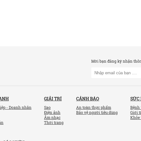
Mời bạn đăng ký nhận thông
OANH
GIẢI TRÍ
CẢNH BÁO
SỨC
iệp - Doanh nhân
Sao
An toàn thực phẩm
Bệnh 
Điện ảnh
Bảo vệ người tiêu dùng
Giới t
Âm nhạc
Khỏe 
ản
Thời trang