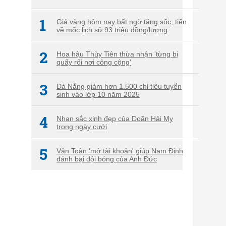
1
Giá vàng hôm nay bất ngờ tăng sốc, tiến
về mốc lịch sử 93 triệu đồng/lượng
2
Hoa hậu Thùy Tiên thừa nhận 'từng bị
quấy rối nơi công cộng'
3
Đà Nẵng giảm hơn 1.500 chỉ tiêu tuyển
sinh vào lớp 10 năm 2025
4
Nhan sắc xinh đẹp của Doãn Hải My
trong ngày cưới
5
Văn Toàn 'mở tài khoản' giúp Nam Định
đánh bại đội bóng của Anh Đức