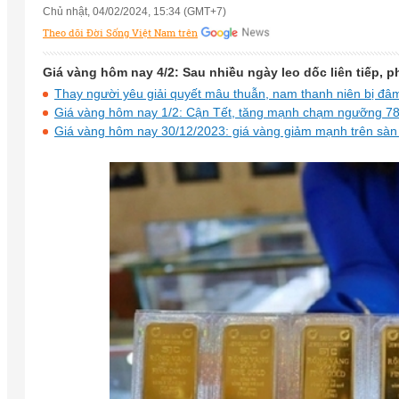
Chủ nhật, 04/02/2024, 15:34 (GMT+7)
Theo dõi Đời Sống Việt Nam trên
Giá vàng hôm nay 4/2: Sau nhiều ngày leo dốc liên tiếp, 
Thay người yêu giải quyết mâu thuẫn, nam thanh niên bị đâ
Giá vàng hôm nay 1/2: Cận Tết, tăng mạnh chạm ngưỡng 78 
Giá vàng hôm nay 30/12/2023: giá vàng giảm mạnh trên sàn 