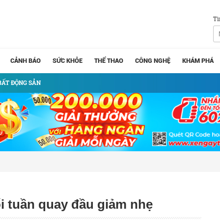
Tì
CẢNH BÁO
SỨC KHỎE
THỂ THAO
CÔNG NGHỆ
KHÁM PHÁ
BẤT ĐỘNG SẢN
ối tuần quay đầu giảm nhẹ