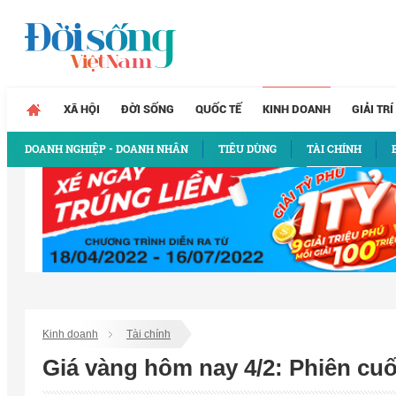
XÃ HỘI
ĐỜI SỐNG
QUỐC TẾ
KINH DOANH
GIẢI TRÍ
DOANH NGHIỆP - DOANH NHÂN
TIÊU DÙNG
TÀI CHÍNH
Kinh doanh
Tài chính
Giá vàng hôm nay 4/2: Phiên cu