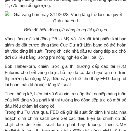
11,779 triệu đồng/lượng.
Biểu đồ biến động giá vàng trong 24 giờ qua
Vàng tăng giá khi đồng Đô la Mỹ và lãi suất trái phiếu khi bạc
giảm do đặt cược tăng rằng Cục Dự trữ Liên bang có thể hoàn
tất việc tăng lãi suất. Trong khi các nhà đầu tư đang tiếp tục chờ
đợi dữ liệu bảng lương phi nông nghiệp của Hoa Kỳ.
Bob Haberkorn, chiến lược gia thị trường cấp cao tại RJO
Futures cho biết vàng được hỗ trợ do có dấu hiệu rạn nứt trên
thị trường lao động Mỹ, điều này có thể cho thấy FED đang rút
lui hoàn toàn khỏi việc tăng lãi suất.
Theo thống kê, hiện tại số đơn xin trợ cấp thất nghiệp hàng tuần
của Mỹ tăng vừa phải khi thị tường lao động tiếp tục có một số
dấu hiệu chậm lại đáng kể.
Trong thứ Tư vừa qua, FED đã giữ lãi suất ổn định khi các nhà
hoạch định chinh sách xem xét các điều kiện tài chính có đủ
chặt chẽ để kiểm soát lạm phát hay không. Theo CME
FedWatch Tool, thị trường dự báo 80% khả năng FED sẽ tạm