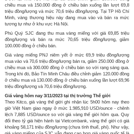
chiều mua và 150.000 đồng ở chiều bán xuống lần lượt 69,8
triệu đồng/lượng và mức 70,6 triệu đồng/lượng. Tại TP Hồ Chí
Minh, vàng thương hiệu này đang mua vào và bán ra mức
tương tự như ở khu vực Hà Nội.
Phú Quý SJC đang thu mua vàng miếng với giá 69,85 triệu
đồng/lượng và bán ra mức 70,65 triệu đồng/lượng, giảm
100.000 đồng ở chiều bán.
Giá vàng miếng PNJ niêm yết ở mức 69,9 triệu đồng/lượng
mua vào và 70,6 triệu đồng/lượng bán ra, giảm 250.000 đồng ở
chiều mua và 300.000 đồng ở chiều bán so với rạng sáng qua.
Trong khi đó, Bảo Tín Minh Châu điều chỉnh giảm 120.000 đồng
ở chiều mua và 130.000 đồng ở chiều bán xuống lần lượt 69,96
triệu đồng/lượng và 70,6 triệu đồng/lượng.
Giá vàng hôm nay 3/11/2023 tại thị trường Thế giới
Theo Kitco, giá vàng thế giới ghi nhận lúc 5h00 hôm nay theo
giờ Việt Nam giao ngay ở mức 1.985,910 USD/ounce - chênh
lệch 7,885 USD/ounce so với giá vàng thế giới hôm qua. Quy
đổi theo tỷ giá hiện hành tại Vietcombank, vàng thế giới có giá
khoảng 58,171 triệu đồng/lượng (chưa tính thuế, phí). Như vậy,
giá vàng miếng của SJC vẫn đang cao hơn giá vàng quốc tế là