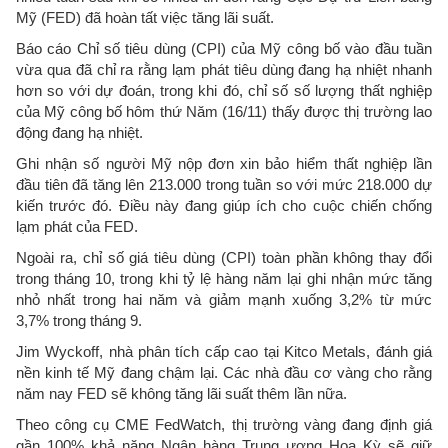
Mỹ (FED) đã hoàn tất việc tăng lãi suất.
Báo cáo Chỉ số tiêu dùng (CPI) của Mỹ công bố vào đầu tuần
vừa qua đã chỉ ra rằng lạm phát tiêu dùng đang hạ nhiệt nhanh
hơn so với dự đoán, trong khi đó, chỉ số số lượng thất nghiệp
của Mỹ công bố hôm thứ Năm (16/11) thấy được thị trường lao
động đang hạ nhiệt.
Ghi nhận số người Mỹ nộp đơn xin bảo hiểm thất nghiệp lần
đầu tiên đã tăng lên 213.000 trong tuần so với mức 218.000 dự
kiến trước đó. Điều này đang giúp ích cho cuộc chiến chống
lạm phát của FED.
Ngoài ra, chỉ số giá tiêu dùng (CPI) toàn phần không thay đổi
trong tháng 10, trong khi tỷ lệ hàng năm lại ghi nhận mức tăng
nhỏ nhất trong hai năm và giảm mạnh xuống 3,2% từ mức
3,7% trong tháng 9.
Jim Wyckoff, nhà phân tích cấp cao tại Kitco Metals, đánh giá
nền kinh tế Mỹ đang chậm lại. Các nhà đầu cơ vàng cho rằng
năm nay FED sẽ không tăng lãi suất thêm lần nữa.
Theo công cụ CME FedWatch, thị trường vàng đang định giá
gần 100% khả năng Ngân hàng Trung ương Hoa Kỳ sẽ giữ