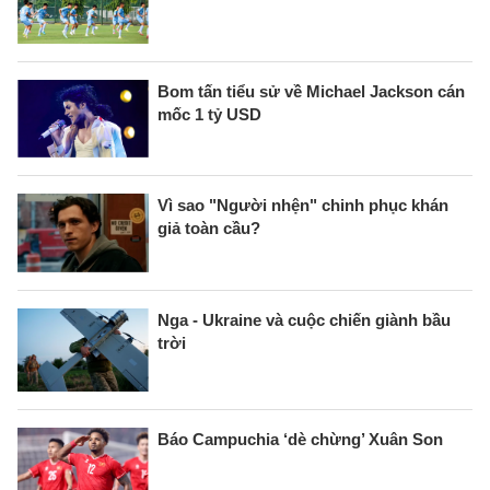
Bom tấn tiểu sử về Michael Jackson cán
mốc 1 tỷ USD
Vì sao "Người nhện" chinh phục khán
giả toàn cầu?
Nga - Ukraine và cuộc chiến giành bầu
trời
Báo Campuchia ‘dè chừng’ Xuân Son