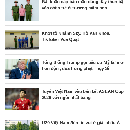
Bắt khẩn cấp bảo mẫu dùng dây thun bật
vào chân trẻ ở trường mầm non
Khởi tố Khánh Sky, Hồ Văn Khoa,
TikToker Vua Quạt
Tổng thống Trump gọi bầu cử Mỹ là 'mớ
hỗn độn', dọa trừng phạt Thụy Sĩ
Tuyển Việt Nam vào bán kết ASEAN Cup
2026 với ngôi nhất bảng
U20 Việt Nam đón tin vui ở giải châu Á