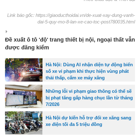
Link báo gốc: https://giaoducthoidai.vn/de-xuat-xay-dung-vanh-
dai-5-quy-mo-8-lan-xe-cao-toc-post780035.html
Đề xuất ô tô 'độ' trang thiết bị nội, ngoại thất vẫn
được đăng kiểm
Hà Nội: Dùng AI nhận diện tự động biển
số xe vi phạm khi thực hiện vùng phát
thải thấp, cấm xe máy xăng
Những lỗi vi phạm giao thông có thể sẽ
bị phạt tăng gấp hàng chục lần từ tháng
7/2026
Hà Nội dự kiến hỗ trợ đổi xe xăng sang
xe điện tối đa 5 triệu đồng