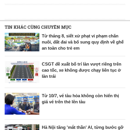
TIN KHÁC CÙNG CHUYÊN MỤC
Từ tháng 8, siết xử phạt vi phạm chăn
nuôi, đất đai và bổ sung quy định về ghế
an toàn cho trẻ em
CSGT đề xuất bố trí làn vượt riêng trên
cao tốc, xe không được chạy liên tục ở
làn trái
Từ 10/7, vé tàu hỏa không còn hiển thị
giá vé trên thẻ lên tàu
Hà Nội tăng 'mắt thần' AI, từng bước gỡ