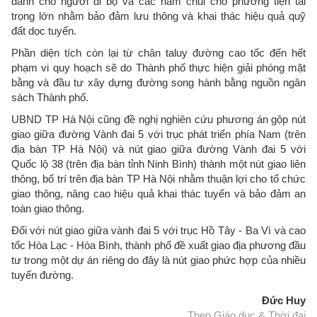
dành cho người đi bộ và các hầm chui cho phương tiện tải
trọng lớn nhằm bảo đảm lưu thông và khai thác hiệu quả quỹ
đất dọc tuyến.
Phần diện tích còn lại từ chân taluy đường cao tốc đến hết
phạm vi quy hoạch sẽ do Thành phố thực hiện giải phóng mặt
bằng và đầu tư xây dựng đường song hành bằng nguồn ngân
sách Thành phố.
UBND TP Hà Nội cũng đề nghị nghiên cứu phương án gộp nút
giao giữa đường Vành đai 5 với trục phát triển phía Nam (trên
địa bàn TP Hà Nội) và nút giao giữa đường Vành đai 5 với
Quốc lộ 38 (trên địa bàn tỉnh Ninh Bình) thành một nút giao liên
thông, bố trí trên địa bàn TP Hà Nội nhằm thuận lợi cho tổ chức
giao thông, nâng cao hiệu quả khai thác tuyến và bảo đảm an
toàn giao thông.
Đối với nút giao giữa vành đai 5 với trục Hồ Tây - Ba Vì và cao
tốc Hòa Lạc - Hòa Bình, thành phố đề xuất giao địa phương đầu
tư trong một dự án riêng do đây là nút giao phức hợp của nhiều
tuyến đường.
Đức Huy
Theo Giáo dục & Thời đại