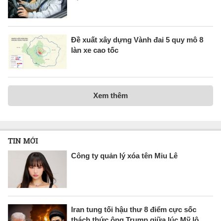
Đề xuất xây dựng Vành đai 5 quy mô 8
làn xe cao tốc
Xem thêm
TIN MỚI
Công ty quản lý xóa tên Miu Lê
Iran tung tối hậu thư 8 điểm cực sốc
thách thức ông Trump giữa lúc Mỹ lộ