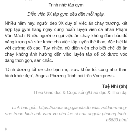
Diễn viên 9X tập gym đều đặn mỗi ngày.
Nhiều năm nay, người đẹp 9X duy trì việc ăn chay trường, kết
hợp tập gym hàng ngày cùng huấn luyện viên cá nhân Phạm
Văn Mách. Nhiều người e ngại việc ăn chay không đảm bảo đủ
năng lượng và sức khỏe cho việc tập luyện thể thao, đặc biệt là
với cường độ cao. Tuy nhiên, nữ diễn viên cho biết chế độ ăn
chay không ảnh hưởng đến việc luyện tập để có được vóc
dáng thon gọn, săn chắc.
"Dinh dưỡng tốt sẽ cho bạn một sức khỏe tốt cũng như thân
hình khỏe đẹp", Angela Phương Trinh nói trên Vnexpress.
Tuệ Nhi (t/h)
Theo Giáo dục & Cuộc sống/Giáo dục & Thời đại
Link báo gốc: https://cuocsong.giaoducthoidai.vn/dan-mang-
soc-truoc-hinh-anh-vam-vo-nhu-luc-si-cua-angela-phuong-trinh-
n6689.html