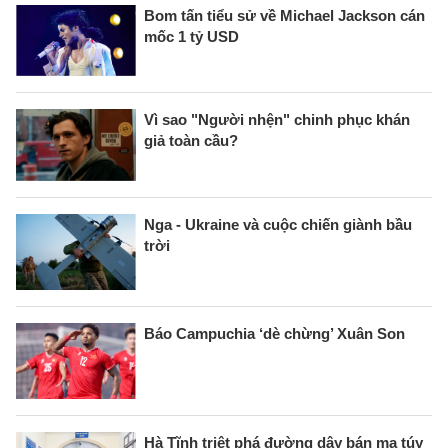
Bom tấn tiểu sử về Michael Jackson cán
mốc 1 tỷ USD
Vì sao "Người nhện" chinh phục khán
giả toàn cầu?
Nga - Ukraine và cuộc chiến giành bầu
trời
Báo Campuchia ‘dè chừng’ Xuân Son
Hà Tĩnh triệt phá đường dây bán ma túy