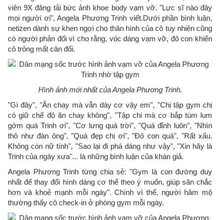
viên 9X đăng tải bức ảnh khoe body vạm vỡ. "Lực sĩ nào đây
mọi người ơi", Angela Phương Trinh viết.Dưới phần bình luận,
netizen dành sự khen ngợi cho thân hình của cô tuy nhiên cũng
có người phản đối vì cho rằng, vóc dáng vạm vỡ, đô con khiến
cô trông mất cân đối.
Hình ảnh mới nhất của Angela Phương Trinh.
"Gì đây", "Ăn chay mà vẫn dày cơ vậy em", "Chị tập gym chị
có giữ chế độ ăn chay không", "Tập chi mà cơ bắp tùm lum
gớm quá Trinh ơi", "Cơ lưng quá trời", "Quá đỉnh luôn", "Nhìn
thô như đàn ông", "Quá đẹp chị ơi", "Đô con quá", "Rất xấu.
Không còn nữ tính", "Sao lại đi phá dáng như vậy", "Xin hãy là
Trinh của ngày xưa"... là những bình luận của khán giả.
Angela Phương Trinh từng chia sẻ: "Gym là con đường duy
nhất để thay đổi hình dáng cơ thể theo ý muốn, giúp săn chắc
hơn và khoẻ mạnh mỗi ngày". Chính vì thế, người hâm mộ
thường thấy cô check-in ở phòng gym mỗi ngày.