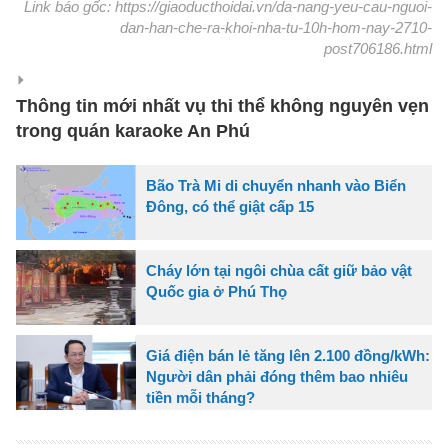
Link báo gốc: https://giaoducthoidai.vn/da-nang-yeu-cau-nguoi-
dan-han-che-ra-khoi-nha-tu-10h-hom-nay-2710-
post706186.html
Thông tin mới nhất vụ thi thể không nguyên vẹn
trong quán karaoke An Phú
Bão Trà Mi di chuyển nhanh vào Biển
Đông, có thể giật cấp 15
Cháy lớn tại ngôi chùa cất giữ bảo vật
Quốc gia ở Phú Thọ
Giá điện bán lẻ tăng lên 2.100 đồng/kWh:
Người dân phải đóng thêm bao nhiêu
tiền mỗi tháng?