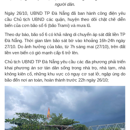
người dân.
Ngày 26/10, UBND TP Đà Nẵng đã ban hành công điện yêu
cầu Chủ tịch UBND các quận, huyện theo dõi chặt chẽ diễn
biến của cơn bão số 6 (bão Trami) và mưa lũ.
Theo dự báo, bão số 6 có khả năng di chuyển áp sát đất liền TP
Đà Nẵng. Thời gian tâm bão sát bờ vào khoảng 16h-24h ngày
27/10. Do ảnh hưởng của bão, từ 7h sáng mai (27/10), trên đất
liền ven biển có gió mạnh cấp 6 trở lên.
Chủ tịch UBND TP Đà Nẵng yêu cầu các địa phương phải triển
khai phương án sơ tán dân sống trong nhà trọ, nhà tạm, nhà
không kiên cố, những khu vực có nguy cơ sạt lở, ngập úng do
bão đến nơi an toàn, hoàn thành trước 22h ngày 26/10;