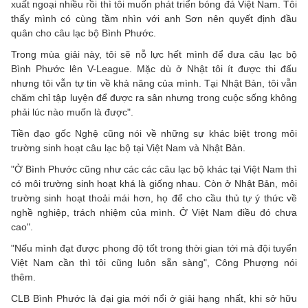
xuất ngoại nhiều rồi thì tôi muốn phát triển bóng đá Việt Nam. Tôi
thấy mình có cùng tầm nhìn với anh Sơn nên quyết định đầu
quân cho câu lạc bộ Bình Phước.
Trong mùa giải này, tôi sẽ nỗ lực hết mình để đưa câu lạc bộ
Bình Phước lên V-League. Mặc dù ở Nhật tôi ít được thi đấu
nhưng tôi vẫn tự tin về khả năng của mình. Tại Nhật Bản, tôi vẫn
chăm chỉ tập luyện để được ra sân nhưng trong cuộc sống không
phải lúc nào muốn là được".
Tiền đạo gốc Nghệ cũng nói về những sự khác biệt trong môi
trường sinh hoạt câu lạc bộ tại Việt Nam và Nhật Bản.
"Ở Bình Phước cũng như các các câu lạc bộ khác tại Việt Nam thì
có môi trường sinh hoạt khá là giống nhau. Còn ở Nhật Bản, môi
trường sinh hoạt thoải mái hơn, họ để cho cầu thủ tự ý thức về
nghề nghiệp, trách nhiệm của mình. Ở Việt Nam điều đó chưa
cao".
"Nếu mình đạt được phong độ tốt trong thời gian tới mà đội tuyển
Việt Nam cần thì tôi cũng luôn sẵn sàng", Công Phượng nói
thêm.
CLB Bình Phước là đại gia mới nổi ở giải hạng nhất, khi sở hữu