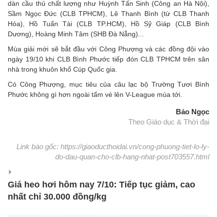
dàn cầu thủ chất lượng như Huỳnh Tấn Sinh (Công an Hà Nội),
Sầm Ngọc Đức (CLB TPHCM), Lê Thanh Bình (từ CLB Thanh
Hóa), Hồ Tuấn Tài (CLB TP.HCM), Hồ Sỹ Giáp (CLB Bình
Dương), Hoàng Minh Tâm (SHB Đà Nẵng)...
Mùa giải mới sẽ bắt đầu với Công Phượng và các đồng đội vào
ngày 19/10 khi CLB Bình Phước tiếp đón CLB TPHCM trên sân
nhà trong khuôn khổ Cúp Quốc gia.
Có Công Phượng, mục tiêu của câu lạc bộ Trường Tươi Bình
Phước không gì hơn ngoài tấm vé lên V-League mùa tới.
Bảo Ngọc
Theo Giáo dục & Thời đại
Link báo gốc: https://giaoducthoidai.vn/cong-phuong-tiet-lo-ly-
do-dau-quan-cho-clb-hang-nhat-post703557.html
Giá heo hơi hôm nay 7/10: Tiếp tục giảm, cao
nhất chỉ 30.000 đồng/kg