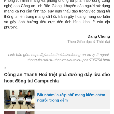
Phòng An ninh mạng và phòng chống tội phạm sử dụng công
nghệ cao Công an tỉnh Bắc Giang, khuyến cáo người sử dụng
mạng xã hội cần tỉnh táo, suy nghĩ thấu đáo trong việc đăng tải
thông tin lên trang mạng xã hội, tránh gây hoang mang dư luận
và gây ảnh hưởng tiêu cực đến tình hình kinh tế của địa
phương.
Đăng Chung
Theo Giáo dục & Thời đại
Link báo gốc: https://giaoducthoidai.vn/cong-an-xu-ly-2-nguoi-
thong-tin-sai-su-that-ve-vai-thieu-post735754.html
Công an Thanh Hoá triệt phá đường dây lừa đảo
hoạt động tại Campuchia
Bắt nhóm 'cướp nhí' mang kiếm chém
người trong đêm