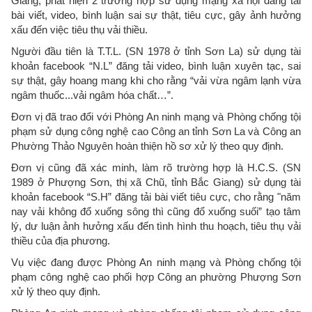
Giang, phát hiện 2 trường hợp sử dụng mạng xã hội đăng tải
bài viết, video, bình luận sai sự thật, tiêu cực, gây ảnh hưởng
xấu đến việc tiêu thụ vải thiều.
Người đầu tiên là T.T.L. (SN 1978 ở tỉnh Sơn La) sử dụng tài
khoản facebook “N.L” đăng tải video, bình luận xuyên tạc, sai
sự thật, gây hoang mang khi cho rằng “vải vừa ngâm lạnh vừa
ngâm thuốc...vải ngâm hóa chất…”.
Đơn vị đã trao đổi với Phòng An ninh mạng và Phòng chống tội
phạm sử dụng công nghệ cao Công an tỉnh Sơn La và Công an
Phường Thảo Nguyên hoàn thiện hồ sơ xử lý theo quy định.
Đơn vị cũng đã xác minh, làm rõ trường hợp là H.C.S. (SN
1989 ở Phượng Sơn, thị xã Chũ, tỉnh Bắc Giang) sử dụng tài
khoản facebook “S.H” đăng tải bài viết tiêu cực, cho rằng "năm
nay vải không đổ xuống sông thì cũng đổ xuống suối” tạo tâm
lý, dư luận ảnh hưởng xấu đến tình hình thu hoạch, tiêu thụ vải
thiều của địa phương.
Vụ việc đang được Phòng An ninh mạng và Phòng chống tội
phạm công nghệ cao phối hợp Công an phường Phượng Sơn
xử lý theo quy định.