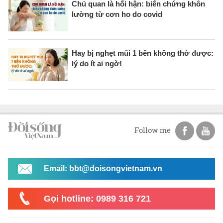
Chủ quan là hối hận: biến chứng khôn
lường từ cơn ho do covid
Hay bị nghẹt mũi 1 bên không thở được:
lý do ít ai ngờ!
Follow me
Email: bbt@doisongvietnam.vn
Gọi hotline: 0989 316 721