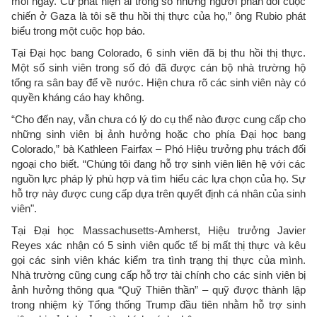
mỗi ngày. Cứ phát hiện ai trong số những người phản đối cuộc
chiến ở Gaza là tôi sẽ thu hồi thị thực của họ,” ông Rubio phát
biểu trong một cuộc họp báo.
Tại Đại học bang Colorado, 6 sinh viên đã bị thu hồi thị thực.
Một số sinh viên trong số đó đã được cán bộ nhà trường hộ
tống ra sân bay để về nước. Hiện chưa rõ các sinh viên này có
quyền kháng cáo hay không.
“Cho đến nay, vẫn chưa có lý do cụ thể nào được cung cấp cho
những sinh viên bị ảnh hưởng hoặc cho phía Đại học bang
Colorado,” bà Kathleen Fairfax – Phó Hiệu trưởng phụ trách đối
ngoại cho biết. “Chúng tôi đang hỗ trợ sinh viên liên hệ với các
nguồn lực pháp lý phù hợp và tìm hiểu các lựa chọn của họ. Sự
hỗ trợ này được cung cấp dựa trên quyết định cá nhân của sinh
viên".
Tại Đại học Massachusetts-Amherst, Hiệu trưởng Javier
Reyes xác nhận có 5 sinh viên quốc tế bị mất thị thực và kêu
gọi các sinh viên khác kiểm tra tình trạng thị thực của mình.
Nhà trường cũng cung cấp hỗ trợ tài chính cho các sinh viên bị
ảnh hưởng thông qua “Quỹ Thiên thần” – quỹ được thành lập
trong nhiệm kỳ Tổng thống Trump đầu tiên nhằm hỗ trợ sinh