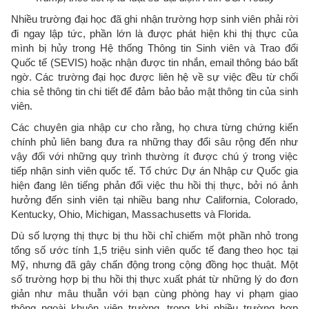
Nhiều trường đại học đã ghi nhận trường hợp sinh viên phải rời
đi ngay lập tức, phần lớn là được phát hiện khi thị thực của
mình bị hủy trong Hệ thống Thông tin Sinh viên và Trao đổi
Quốc tế (SEVIS) hoặc nhận được tin nhắn, email thông báo bất
ngờ. Các trường đại học được liên hệ về sự việc đều từ chối
chia sẻ thông tin chi tiết để đảm bảo bảo mật thông tin của sinh
viên.
Các chuyên gia nhập cư cho rằng, họ chưa từng chứng kiến
chính phủ liên bang đưa ra những thay đổi sâu rộng đến như
vậy đối với những quy trình thường ít được chú ý trong việc
tiếp nhận sinh viên quốc tế. Tổ chức Dự án Nhập cư Quốc gia
hiện đang lên tiếng phản đối việc thu hồi thị thực, bởi nó ảnh
hưởng đến sinh viên tại nhiều bang như California, Colorado,
Kentucky, Ohio, Michigan, Massachusetts và Florida.
Dù số lượng thị thực bị thu hồi chỉ chiếm một phần nhỏ trong
tổng số ước tính 1,5 triệu sinh viên quốc tế đang theo học tại
Mỹ, nhưng đã gây chấn động trong cộng đồng học thuật. Một
số trường hợp bị thu hồi thị thực xuất phát từ những lý do đơn
giản như mâu thuẫn với bạn cùng phòng hay vi phạm giao
thông ngoài khuôn viên trường, trong khi nhiều trường hợp