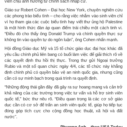
viên chịu ảnh hưởng từ chính sách nhập cư.
Giáo sư Robert Cohen – Đại học New York, chuyên nghiên cứu
các phong trào biểu tình – cho rằng việc nhắm vào sinh viên chỉ
vì họ tham gia các cuộc biểu tình hay viết thư ủng hộ Palestine
là một hình thức đàn áp quan điểm trái chiều một cách tinh vi.
“Điều đó cho thấy ông Donald Trump và chính quyền thực sự
không tin vào quyền tự do ngôn luận", ông Cohen nhấn mạnh.
Hội đồng Giáo dục Mỹ và 15 tổ chức giáo dục đại học khác đã
yêu cầu chính phủ liên bang có buổi làm việc để giải thích rõ về
các quyết định thu hồi thị thực. Trong thư gửi Ngoại trưởng
Rubio và một số quan chức ngày 4/4, các tổ chức này khẳng
định chính phủ có quyền bảo vệ an ninh quốc gia, nhưng cũng
cần có sự minh bạch trong quá trình ra quyết định.
“Những động thái gần đây đã gây ra sự hoang mang và cản trở
khả năng của các trường trong việc tư vấn và hỗ trợ sinh viên
quốc tế,” bức thư nêu rõ. “Điều quan trọng là các cơ sở giáo
dục cần có cơ sở để trấn an sinh viên quốc tế, giúp họ tiếp tục
đóng góp tích cực cho cộng đồng học thuật, xã hội và đất
nước".
Phượng Anh – theo USA Today