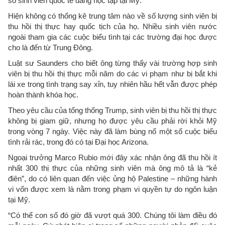
số sinh viên quốc tế đang học tập tại Mỹ.
Hiện không có thống kê trung tâm nào về số lượng sinh viên bị
thu hồi thị thực hay quốc tịch của họ. Nhiều sinh viên nước
ngoài tham gia các cuộc biểu tình tại các trường đại học được
cho là đến từ Trung Đông.
Luật sư Saunders cho biết ông từng thấy vài trường hợp sinh
viên bị thu hồi thị thực mỗi năm do các vi phạm như bị bắt khi
lái xe trong tình trạng say xỉn, tuy nhiên hầu hết vẫn được phép
hoàn thành khóa học.
Theo yêu cầu của tổng thống Trump, sinh viên bị thu hồi thị thực
không bị giam giữ, nhưng họ được yêu cầu phải rời khỏi Mỹ
trong vòng 7 ngày. Việc này đã làm bùng nổ một số cuộc biểu
tình rải rác, trong đó có tại Đại học Arizona.
Ngoại trưởng Marco Rubio mới đây xác nhận ông đã thu hồi ít
nhất 300 thị thực của những sinh viên mà ông mô tả là “kẻ
điên”, do có liên quan đến việc ủng hộ Palestine – những hành
vi vốn được xem là nằm trong phạm vi quyền tự do ngôn luận
tại Mỹ.
“Có thể con số đó giờ đã vượt quá 300. Chúng tôi làm điều đó