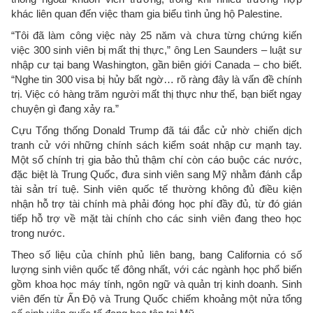
khác liên quan đến việc tham gia biểu tình ủng hộ Palestine.
“Tôi đã làm công việc này 25 năm và chưa từng chứng kiến
việc 300 sinh viên bị mất thị thực,” ông Len Saunders – luật sư
nhập cư tại bang Washington, gần biên giới Canada – cho biết.
“Nghe tin 300 visa bị hủy bất ngờ… rõ ràng đây là vấn đề chính
trị. Việc có hàng trăm người mất thị thực như thế, bạn biết ngay
chuyện gì đang xảy ra.”
Cựu Tổng thống Donald Trump đã tái đắc cử nhờ chiến dịch
tranh cử với những chính sách kiểm soát nhập cư mạnh tay.
Một số chính trị gia bảo thủ thậm chí còn cáo buộc các nước,
đặc biệt là Trung Quốc, đưa sinh viên sang Mỹ nhằm đánh cắp
tài sản trí tuệ. Sinh viên quốc tế thường không đủ điều kiện
nhận hỗ trợ tài chính mà phải đóng học phí đầy đủ, từ đó gián
tiếp hỗ trợ về mặt tài chính cho các sinh viên đang theo học
trong nước.
Theo số liệu của chính phủ liên bang, bang California có số
lượng sinh viên quốc tế đông nhất, với các ngành học phổ biến
gồm khoa học máy tính, ngôn ngữ và quản trị kinh doanh. Sinh
viên đến từ Ấn Độ và Trung Quốc chiếm khoảng một nửa tổng