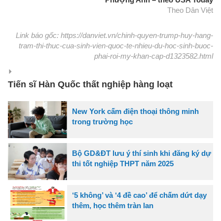
Theo Dân Việt
Link báo gốc: https://danviet.vn/chinh-quyen-trump-huy-hang-
tram-thi-thuc-cua-sinh-vien-quoc-te-nhieu-du-hoc-sinh-buoc-
phai-roi-my-khan-cap-d1323582.html
Tiến sĩ Hàn Quốc thất nghiệp hàng loạt
New York cấm điện thoại thông minh
trong trường học
Bộ GD&ĐT lưu ý thí sinh khi đăng ký dự
thi tốt nghiệp THPT năm 2025
‘5 không’ và ‘4 đề cao’ để chấm dứt dạy
thêm, học thêm tràn lan