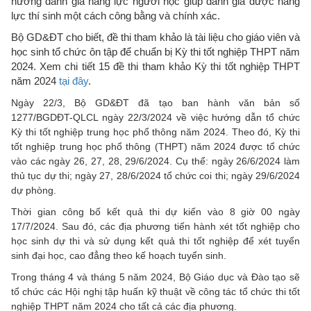
hướng đánh giá năng lực người học giúp đánh giá được năng
lực thí sinh một cách công bằng và chính xác.
Bộ GD&ĐT cho biết, đề thi tham khảo là tài liệu cho giáo viên và
học sinh tổ chức ôn tập để chuẩn bị Kỳ thi tốt nghiệp THPT năm
2024. Xem chi tiết 15 đề thi tham khảo Kỳ thi tốt nghiệp THPT
năm 2024
tại đây
.
Ngày 22/3, Bộ GD&ĐT đã tạo ban hành văn bản số
1277/BGDĐT-QLCL ngày 22/3/2024 về việc hướng dẫn tổ chức
Kỳ thi tốt nghiệp trung học phổ thông năm 2024. Theo đó, Kỳ thi
tốt nghiệp trung học phổ thông (THPT) năm 2024 được tổ chức
vào các ngày 26, 27, 28, 29/6/2024. Cụ thể: ngày 26/6/2024 làm
thủ tục dự thi; ngày 27, 28/6/2024 tổ chức coi thi; ngày 29/6/2024
dự phòng.
Thời gian công bố kết quả thi dự kiến vào 8 giờ 00 ngày
17/7/2024. Sau đó, các địa phương tiến hành xét tốt nghiệp cho
học sinh dự thi và sử dụng kết quả thi tốt nghiệp để xét tuyển
sinh đại học, cao đẳng theo kế hoạch tuyển sinh.
Trong tháng 4 và tháng 5 năm 2024, Bộ Giáo dục và Đào tạo sẽ
tổ chức các Hội nghị tập huấn kỹ thuật về công tác tổ chức thi tốt
nghiệp THPT năm 2024 cho tất cả các địa phương.