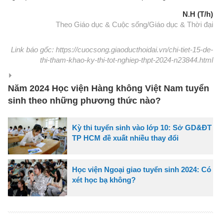
N.H (T/h)
Theo Giáo dục & Cuộc sống/Giáo dục & Thời đại
Link báo gốc: https://cuocsong.giaoducthoidai.vn/chi-tiet-15-de-
thi-tham-khao-ky-thi-tot-nghiep-thpt-2024-n23844.html
Năm 2024 Học viện Hàng không Việt Nam tuyển
sinh theo những phương thức nào?
Kỳ thi tuyển sinh vào lớp 10: Sở GD&ĐT
TP HCM đề xuất nhiều thay đổi
Học viện Ngoại giao tuyển sinh 2024: Có
xét học bạ không?