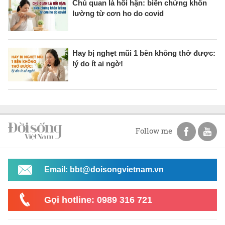
Chủ quan là hối hận: biến chứng khôn
lường từ cơn ho do covid
Hay bị nghẹt mũi 1 bên không thở được:
lý do ít ai ngờ!
Follow me
Email: bbt@doisongvietnam.vn
Gọi hotline: 0989 316 721