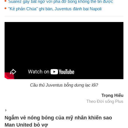
Suarez gây bất ngờ với pha đỡ bóng không thể tin được
"Kẻ phản Chúa" ghi bàn, Juventus đánh bại Napoli
Cầu thủ Juventus bỗng dưng lạc lối?
Trọng Hiếu
Theo Đời sống Plus
Ngắm vẻ nóng bỏng của mỹ nhân khiến sao
Man United bỏ vợ