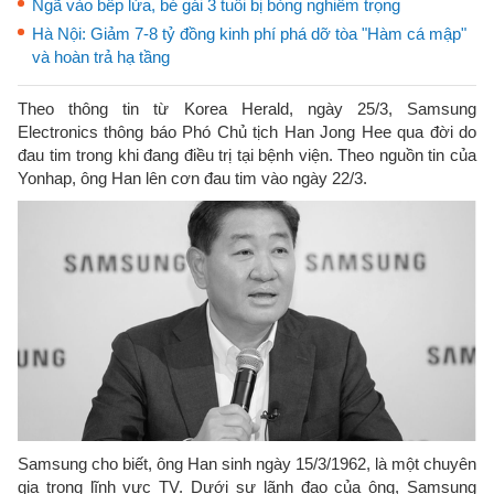
Ngã vào bếp lửa, bé gái 3 tuổi bị bỏng nghiêm trọng
Hà Nội: Giảm 7-8 tỷ đồng kinh phí phá dỡ tòa "Hàm cá mập"
và hoàn trả hạ tầng
Theo thông tin từ Korea Herald, ngày 25/3, Samsung
Electronics thông báo Phó Chủ tịch Han Jong Hee qua đời do
đau tim trong khi đang điều trị tại bệnh viện. Theo nguồn tin của
Yonhap, ông Han lên cơn đau tim vào ngày 22/3.
Samsung cho biết, ông Han sinh ngày 15/3/1962, là một chuyên
gia trong lĩnh vực TV. Dưới sự lãnh đạo của ông, Samsung