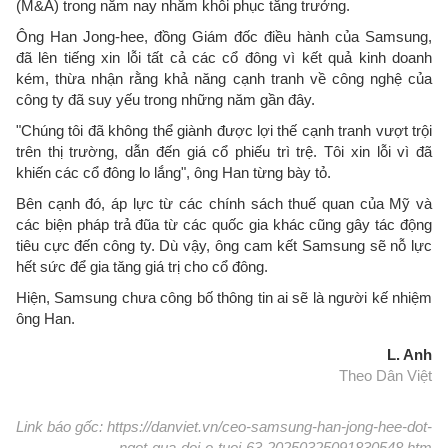
(M&A) trong năm nay nhằm khôi phục tăng trưởng.
Ông Han Jong-hee, đồng Giám đốc điều hành của Samsung,
đã lên tiếng xin lỗi tất cả các cổ đông vì kết quả kinh doanh
kém, thừa nhận rằng khả năng cạnh tranh về công nghệ của
công ty đã suy yếu trong những năm gần đây.
"Chúng tôi đã không thể giành được lợi thế cạnh tranh vượt trội
trên thị trường, dẫn đến giá cổ phiếu trì trệ. Tôi xin lỗi vì đã
khiến các cổ đông lo lắng", ông Han từng bày tỏ.
Bên cạnh đó, áp lực từ các chính sách thuế quan của Mỹ và
các biện pháp trả đũa từ các quốc gia khác cũng gây tác động
tiêu cực đến công ty. Dù vậy, ông cam kết Samsung sẽ nỗ lực
hết sức để gia tăng giá trị cho cổ đông.
Hiện, Samsung chưa công bố thông tin ai sẽ là người kế nhiệm
ông Han.
L. Anh
Theo Dân Việt
Link báo gốc: https://danviet.vn/ceo-samsung-han-jong-hee-dot-
ngot-qua-doi-o-tuoi-63-20250325091830548.htm