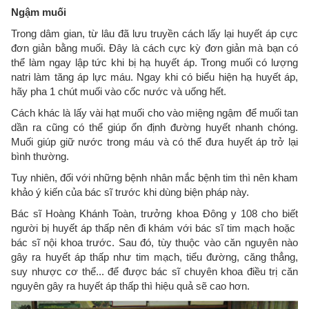
Ngậm muối
Trong dâm gian, từ lâu đã lưu truyền cách lấy lại huyết áp cực
đơn giản bằng muối. Đây là cách cực kỳ đơn giản mà bạn có
thể làm ngay lập tức khi bị hạ huyết áp. Trong muối có lượng
natri làm tăng áp lực máu. Ngay khi có biểu hiện hạ huyết áp,
hãy pha 1 chút muối vào cốc nước và uống hết.
Cách khác là lấy vài hạt muối cho vào miệng ngậm để muối tan
dần ra cũng có thể giúp ổn định đường huyết nhanh chóng.
Muối giúp giữ nước trong máu và có thể đưa huyết áp trở lại
bình thường.
Tuy nhiên, đối với những bệnh nhân mắc bệnh tim thì nên kham
khảo ý kiến của bác sĩ trước khi dùng biện pháp này.
Bác sĩ Hoàng Khánh Toàn, trưởng khoa Đông y 108 cho biết
người bị huyết áp thấp nên đi khám với bác sĩ tim mạch hoặc
bác sĩ nội khoa trước. Sau đó, tùy thuộc vào căn nguyên nào
gây ra huyết áp thấp như tim mạch, tiểu đường, căng thẳng,
suy nhược cơ thể... để được bác sĩ chuyên khoa điều trị căn
nguyên gây ra huyết áp thấp thì hiệu quả sẽ cao hơn.