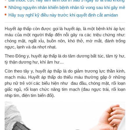
Những nguyên nhân khiến bệnh nhân tử vong sau khi gây mê
Hãy suy nghĩ kỹ điều này trước khi quyết định cắt amidan
Huyết áp thấp còn được gọi là huyết áp, là một bệnh khi áp lực
máu của một người thấp đến nỗi gây ra các triệu chứng như:
chóng mặt, ngất xỉu, buồn nôn, khó thở, mờ mắt, đánh trống
ngực, lạnh và da nhợt nhạt.
Theo Đông y, huyết áp thấp là do tâm dương bất túc, tâm tỳ hư,
tỳ thận dương hư, khí âm hư…
Còn theo tây y, huyết áp thấp là do giảm trương lực thần kinh,
mạch máu. Huyết áp thấp do thiếu máu thường gặp ở những
phụ nữ trẻ với các biểu hiện như đau đầu, chóng mặt, rối loạn
giấc ngủ, rối loạn chức năng tim mạch (đau ngực trái, rối loạn
nhịp tim, điện tim biến đổi).