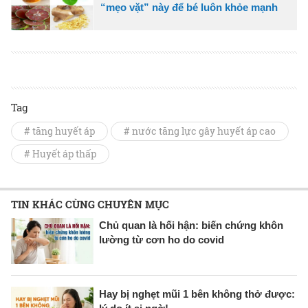
“mẹo vặt” này để bé luôn khỏe mạnh
Tag
# tăng huyết áp
# nước tăng lực gây huyết áp cao
# Huyết áp thấp
TIN KHÁC CÙNG CHUYÊN MỤC
Chủ quan là hối hận: biến chứng khôn
lường từ cơn ho do covid
Hay bị nghẹt mũi 1 bên không thở được: