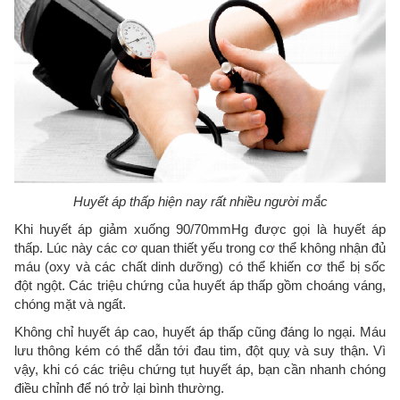
Huyết áp thấp hiện nay rất nhiều người mắc
Khi huyết áp giảm xuống 90/70mmHg được gọi là huyết áp
thấp. Lúc này các cơ quan thiết yếu trong cơ thể không nhận đủ
máu (oxy và các chất dinh dưỡng) có thể khiến cơ thể bị sốc
đột ngột. Các triệu chứng của huyết áp thấp gồm choáng váng,
chóng mặt và ngất.
Không chỉ huyết áp cao, huyết áp thấp cũng đáng lo ngại. Máu
lưu thông kém có thể dẫn tới đau tim, đột quỵ và suy thận. Vì
vậy, khi có các triệu chứng tụt huyết áp, bạn cần nhanh chóng
điều chỉnh để nó trở lại bình thường.