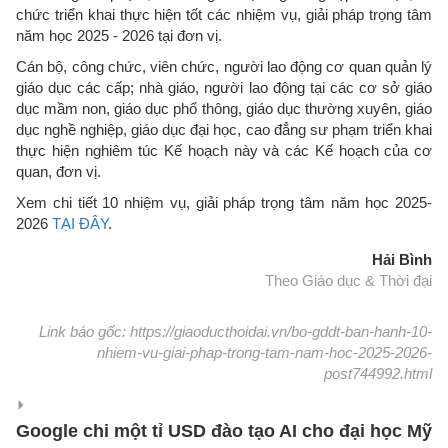
chức triển khai thực hiện tốt các nhiệm vụ, giải pháp trọng tâm
năm học 2025 - 2026 tại đơn vị.
Cán bộ, công chức, viên chức, người lao động cơ quan quản lý
giáo dục các cấp; nhà giáo, người lao động tại các cơ sở giáo
dục mầm non, giáo dục phổ thông, giáo dục thường xuyên, giáo
dục nghề nghiệp, giáo dục đại học, cao đẳng sư phạm triển khai
thực hiện nghiêm túc Kế hoạch này và các Kế hoạch của cơ
quan, đơn vị.
Xem chi tiết 10 nhiệm vụ, giải pháp trọng tâm năm học 2025-
2026
TẠI ĐÂY
.
Hải Bình
Theo Giáo dục & Thời đại
Link báo gốc: https://giaoducthoidai.vn/bo-gddt-ban-hanh-10-
nhiem-vu-giai-phap-trong-tam-nam-hoc-2025-2026-
post744992.html
Google chi một tỉ USD đào tạo AI cho đại học Mỹ