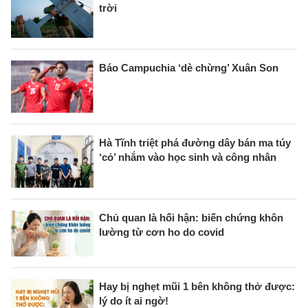
trời
Báo Campuchia ‘dè chừng’ Xuân Son
Hà Tĩnh triệt phá đường dây bán ma túy
‘cỏ’ nhắm vào học sinh và công nhân
Chủ quan là hối hận: biến chứng khôn
lường từ cơn ho do covid
Hay bị nghẹt mũi 1 bên không thở được:
lý do ít ai ngờ!