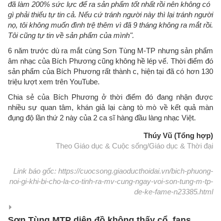
đã làm 200% sức lực để ra sản phẩm tốt nhất rồi nên không có
gì phải thiếu tự tin cả. Nếu cứ tránh người này thì lại tránh người
nọ, tôi không muốn đình trệ thêm vì đã 9 tháng không ra mắt rồi.
Tôi cũng tự tin về sản phẩm của mình".
6 năm trước dù ra mắt cùng Sơn Tùng M-TP nhưng sản phẩm
âm nhạc của Bích Phương cũng không hề lép vế. Thời điểm đó
sản phẩm của Bích Phương rất thành c, hiện tại đã có hơn 130
triệu lượt xem trên YouTube.
Chia sẻ của Bích Phương ở thời điểm đó đang nhận được
nhiều sự quan tâm, khán giả lại càng tò mò về kết quả màn
đụng độ lần thứ 2 này của 2 ca sĩ hàng đầu làng nhạc Việt.
Thúy Vũ (Tổng hợp)
Theo Giáo dục & Cuộc sống/Giáo dục & Thời đại
Link báo gốc: https://cuocsong.giaoducthoidai.vn/bich-phuong-
noi-gi-khi-bi-cho-la-co-tinh-ra-mv-cung-ngay-voi-son-tung-m-tp-
de-ke-fame-n23385.html
Sơn Tùng MTP diện đồ không thấy cổ, fans