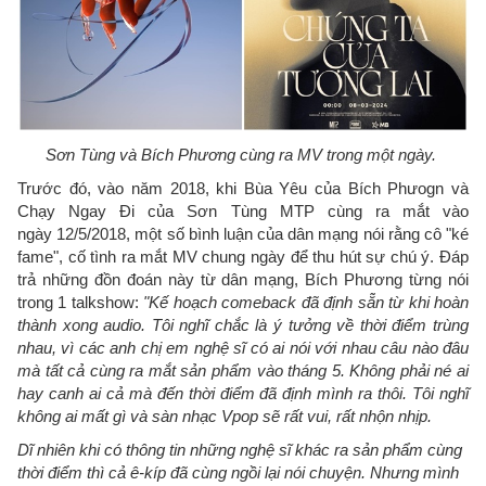
Sơn Tùng và Bích Phương cùng ra MV trong một ngày.
Trước đó, vào năm 2018, khi Bùa Yêu của Bích Phưogn và
Chạy Ngay Đi của Sơn Tùng MTP cùng ra mắt vào
ngày 12/5/2018, một số bình luận của dân mạng nói rằng cô "ké
fame", cố tình ra mắt MV chung ngày để thu hút sự chú ý. Đáp
trả những đồn đoán này từ dân mạng, Bích Phương từng nói
trong 1 talkshow:
"Kế hoạch comeback đã định sẵn từ khi hoàn
thành xong audio. Tôi nghĩ chắc là ý tưởng về thời điểm trùng
nhau, vì các anh chị em nghệ sĩ có ai nói với nhau câu nào đâu
mà tất cả cùng ra mắt sản phẩm vào tháng 5. Không phải né ai
hay canh ai cả mà đến thời điểm đã định mình ra thôi. Tôi nghĩ
không ai mất gì và sàn nhạc Vpop sẽ rất vui, rất nhộn nhịp.
Dĩ nhiên khi có thông tin những nghệ sĩ khác ra sản phẩm cùng
thời điểm thì cả ê-kíp đã cùng ngồi lại nói chuyện. Nhưng mình