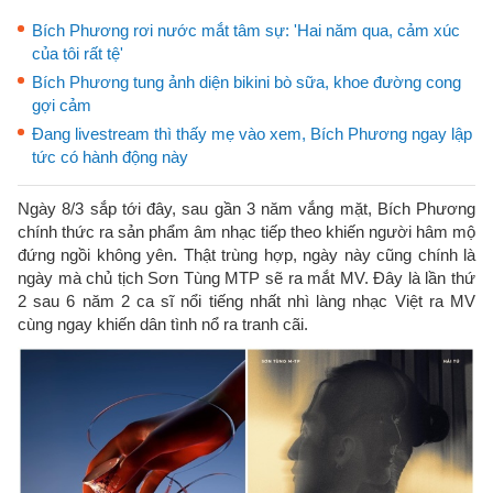
Bích Phương rơi nước mắt tâm sự: 'Hai năm qua, cảm xúc
của tôi rất tệ'
Bích Phương tung ảnh diện bikini bò sữa, khoe đường cong
gợi cảm
Đang livestream thì thấy mẹ vào xem, Bích Phương ngay lập
tức có hành động này
Ngày 8/3 sắp tới đây, sau gần 3 năm vắng mặt, Bích Phương
chính thức ra sản phẩm âm nhạc tiếp theo khiến người hâm mộ
đứng ngồi không yên. Thật trùng hợp, ngày này cũng chính là
ngày mà chủ tịch Sơn Tùng MTP sẽ ra mắt MV. Đây là lần thứ
2 sau 6 năm 2 ca sĩ nổi tiếng nhất nhì làng nhạc Việt ra MV
cùng ngay khiến dân tình nổ ra tranh cãi.