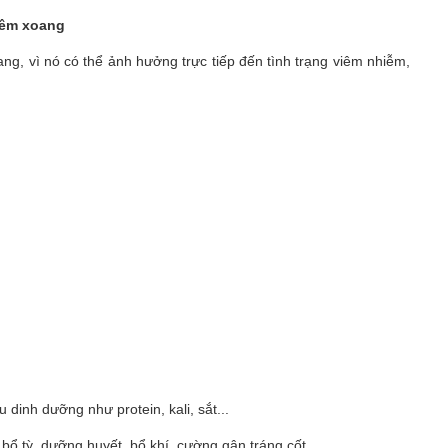
iêm xoang
ng, vì nó có thể ảnh hưởng trực tiếp đến tình trạng viêm nhiễm,
dinh dưỡng như protein, kali, sắt...
 bổ tỳ, dưỡng huyết, bổ khí, cường gân tráng cốt.