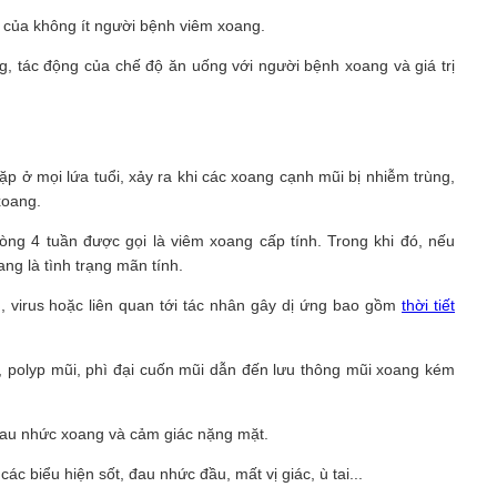
c của không ít người bệnh viêm xoang.
ng, tác động của chế độ ăn uống với người bệnh xoang và giá trị
 ở mọi lứa tuổi, xảy ra khi các xoang cạnh mũi bị nhiễm trùng,
xoang.
vòng 4 tuần được gọi là viêm xoang cấp tính. Trong khi đó, nếu
ng là tình trạng mãn tính.
 virus hoặc liên quan tới tác nhân gây dị ứng bao gồm
thời tiết
i, polyp mũi, phì đại cuốn mũi dẫn đến lưu thông mũi xoang kém
 đau nhức xoang và cảm giác nặng mặt.
 biểu hiện sốt, đau nhức đầu, mất vị giác, ù tai...