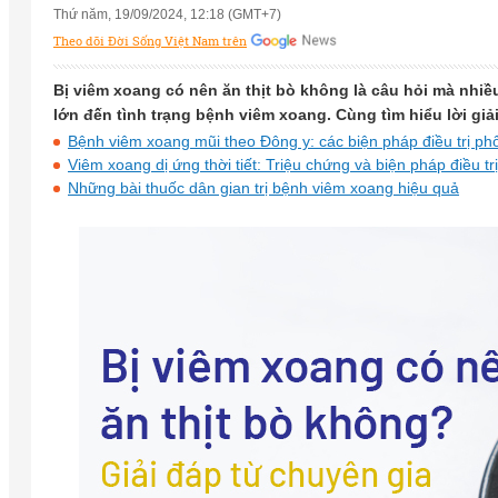
Thứ năm, 19/09/2024, 12:18 (GMT+7)
Theo dõi Đời Sống Việt Nam trên
Bị viêm xoang có nên ăn thịt bò không là câu hỏi mà nhi
lớn đến tình trạng bệnh viêm xoang. Cùng tìm hiểu lời giả
Bệnh viêm xoang mũi theo Đông y: các biện pháp điều trị ph
Viêm xoang dị ứng thời tiết: Triệu chứng và biện pháp điều trị
Những bài thuốc dân gian trị bệnh viêm xoang hiệu quả