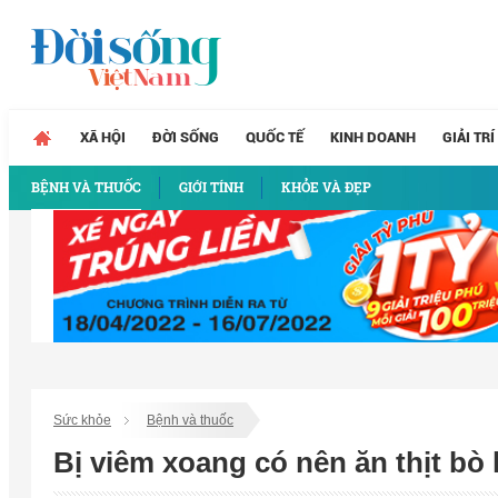
XÃ HỘI
ĐỜI SỐNG
QUỐC TẾ
KINH DOANH
GIẢI TRÍ
BỆNH VÀ THUỐC
GIỚI TÍNH
KHỎE VÀ ĐẸP
Sức khỏe
Bệnh và thuốc
Bị viêm xoang có nên ăn thịt bò