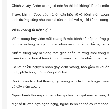
Chính vì vậy, “viêm xoang có nên ăn thịt bò không” là thắc mắ
Trước khi tìm được câu trả lời, cần hiểu rõ về bệnh viêm xoa
dinh dưỡng cũng như tác hại của thịt bò với người bệnh xoang.
Viêm xoang là bệnh gì?
Viêm xoang hay viêm mũi xoang là một bệnh hô hấp thường gặp
phù nề và tăng tiết dịch do tác nhân nào đó dẫn tới tắc nghẽn 
Nhiễm trùng xảy ra trong thời gian ngắn, thường khỏi trong 
viêm kéo dài hơn 4 tuần không thuyên giảm thì nhiễm trùng xoa
Có rất nhiều nguyên nhân gây viêm xoang, bao gồm vi khuẩn,
lạnh, phấn hoa, môi trường khói bụi.
Đôi khi cấu trúc bất thường tại xoang như lệch vách ngăn mũ
và gây viêm xoang.
Người bệnh thường có triệu chứng chính là ngạt mũi, sổ mũi,
Một số trường hợp bệnh nặng, người bệnh có thể có kèm theo các