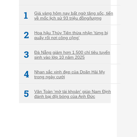
1
Giá vàng hôm nay bất ngờ tăng sốc, tiến
về mốc lịch sử 93 triệu đồng/lượng
2
Hoa hậu Thùy Tiên thừa nhận 'từng bị
quấy rối nơi công cộng'
3
Đà Nẵng giảm hơn 1.500 chỉ tiêu tuyển
sinh vào lớp 10 năm 2025
4
Nhan sắc xinh đẹp của Doãn Hải My
trong ngày cưới
5
Văn Toàn 'mở tài khoản' giúp Nam Định
đánh bại đội bóng của Anh Đức