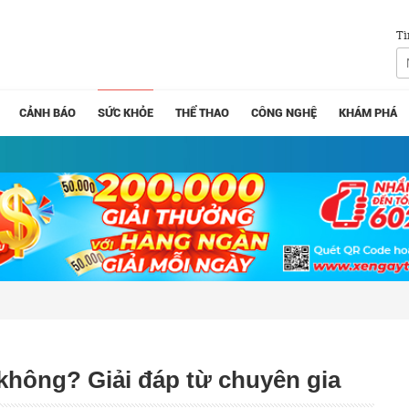
Tì
CẢNH BÁO
SỨC KHỎE
THỂ THAO
CÔNG NGHỆ
KHÁM PHÁ
 không? Giải đáp từ chuyên gia