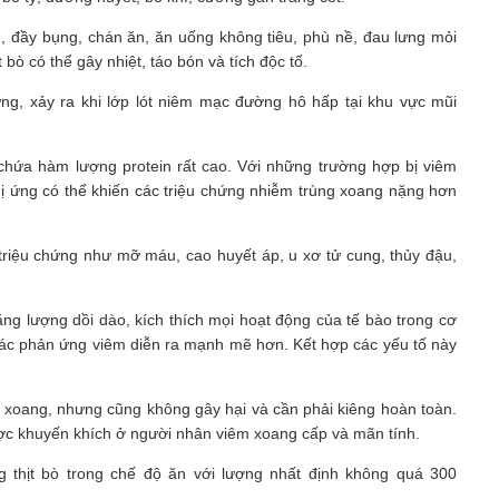
ếu, đầy bụng, chán ăn, ăn uống không tiêu, phù nề, đau lưng mỏi
bò có thể gây nhiệt, táo bón và tích độc tố.
 ứng, xảy ra khi lớp lót niêm mạc đường hô hấp tại khu vực mũi
hứa hàm lượng protein rất cao. Với những trường hợp bị viêm
ị ứng có thể khiến các triệu chứng nhiễm trùng xoang nặng hơn
triệu chứng như mỡ máu, cao huyết áp, u xơ tử cung, thủy đậu,
ng lượng dồi dào, kích thích mọi hoạt động của tế bào trong cơ
o các phản ứng viêm diễn ra mạnh mẽ hơn. Kết hợp các yếu tố này
m xoang, nhưng cũng không gây hại và cần phải kiêng hoàn toàn.
ược khuyến khích ở người nhân viêm xoang cấp và mãn tính.
 thịt bò trong chế độ ăn với lượng nhất định không quá 300