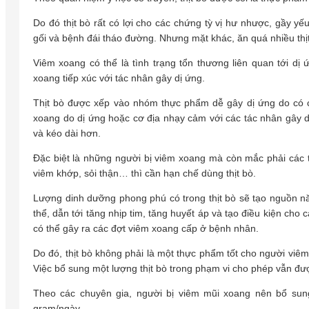
Do đó thịt bò rất có lợi cho các chứng tỳ vị hư nhược, gầy y
gối và bệnh đái tháo đường. Nhưng mặt khác, ăn quá nhiều thịt 
Viêm xoang có thể là tình trạng tổn thương liên quan tới dị
xoang tiếp xúc với tác nhân gây dị ứng.
Thịt bò được xếp vào nhóm thực phẩm dễ gây dị ứng do có c
xoang do dị ứng hoặc cơ địa nhạy cảm với các tác nhân gây d
và kéo dài hơn.
Đặc biệt là những người bị viêm xoang mà còn mắc phải các 
viêm khớp, sỏi thận… thì cần hạn chế dùng thịt bò.
Lượng dinh dưỡng phong phú có trong thịt bò sẽ tạo nguồn nă
thể, dẫn tới tăng nhịp tim, tăng huyết áp và tạo điều kiện ch
có thể gây ra các đợt viêm xoang cấp ở bệnh nhân.
Do đó, thịt bò không phải là một thực phẩm tốt cho người viê
Việc bổ sung một lượng thịt bò trong phạm vi cho phép vẫn đ
Theo các chuyên gia, người bị viêm mũi xoang nên bổ sung
gram/ngày.