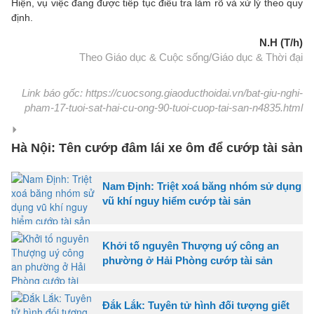
Hiện, vụ việc đang được tiếp tục điều tra làm rõ và xử lý theo quy
định.
N.H (T/h)
Theo Giáo dục & Cuộc sống/Giáo dục & Thời đại
Link báo gốc: https://cuocsong.giaoducthoidai.vn/bat-giu-nghi-
pham-17-tuoi-sat-hai-cu-ong-90-tuoi-cuop-tai-san-n4835.html
Hà Nội: Tên cướp đâm lái xe ôm để cướp tài sản
Nam Định: Triệt xoá băng nhóm sử dụng
vũ khí nguy hiểm cướp tài sản
Khởi tố nguyên Thượng uý công an
phường ở Hải Phòng cướp tài sản
Đắk Lắk: Tuyên tử hình đối tượng giết