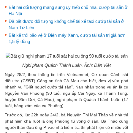
Bắt hai đối tượng mang súng uy hiếp chủ nhà, cướp tài sản ở
Hà Nội
Đã bắt được đối tượng khống chế tài xế taxi cướp tài sản ở
Nam Từ Liêm
Bắt kẻ trói bảo vệ ở Điện máy Xanh, cướp tài sản trị giá hơn
1,5 tỷ đồng
Nghi phạm
Quách Thành Luân. Ảnh: Dân Việt
Ngày 28/2, theo thông tin trên Vietnamnet, Cơ quan Cảnh sát
điều tra (CSĐT) Công an tỉnh Cà Mau cho biết, đơn vị vừa phá
nhanh vụ "Giết người cướp tài sản". Nạn nhân trong vụ án là cụ
Nguyễn Văn Phuông (90 tuổi, ngụ ấp Cái Ngay, xã Thanh Tùng,
huyện Đầm Dơi, Cà Mau), nghi phạm là Quách Thành Luân (17
tuổi, hàng xóm của cụ Phuông).
Trước đó, lúc 22h ngày 24/2, bà Nguyễn Thị Mai Thảo về nhà thì
phát hiện cha ruột là ông Phuông tử vong ở sân. Bà Thảo cùng
người thân đưa ông P. vào nhà kiểm tra thì phát hiện có nhiều vết