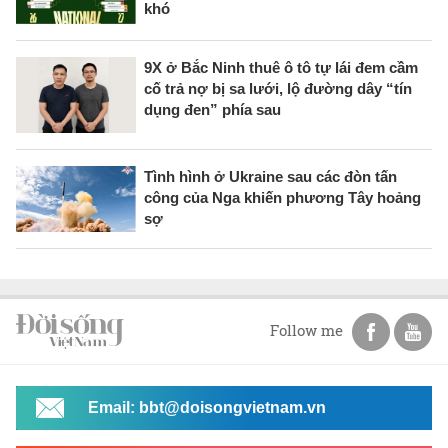
khó
9X ở Bắc Ninh thuê ô tô tự lái đem cầm
cố trả nợ bị sa lưới, lộ đường dây “tín
dụng đen” phía sau
Tình hình ở Ukraine sau các đòn tấn
công của Nga khiến phương Tây hoảng
sợ
Follow me
Email: bbt@doisongvietnam.vn