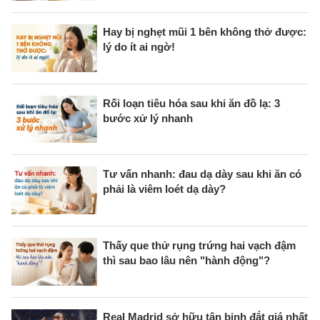
Hay bị nghẹt mũi 1 bên không thở được:
lý do ít ai ngờ!
Rối loạn tiêu hóa sau khi ăn đồ lạ: 3
bước xử lý nhanh
Tư vấn nhanh: đau dạ dày sau khi ăn có
phải là viêm loét dạ dày?
Thấy que thử rụng trứng hai vạch đậm
thì sau bao lâu nên "hành động"?
Real Madrid sở hữu tân binh đắt giá nhất