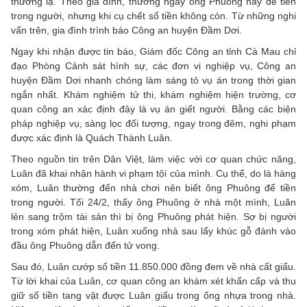
thương lạ. Theo gia đình, thường ngày ông Phuông hay để tiền
trong người, nhưng khi cụ chết số tiền không còn. Từ những nghi
vấn trên, gia đình trình báo Công an huyện Đầm Dơi.
Ngay khi nhận được tin báo, Giám đốc Công an tỉnh Cà Mau chỉ
đạo Phòng Cảnh sát hình sự, các đơn vị nghiệp vụ, Công an
huyện Đầm Dơi nhanh chóng làm sáng tỏ vụ án trong thời gian
ngắn nhất.
Khám nghiệm tử thi, khám nghiệm hiện trường, cơ
quan công an xác định đây là vụ án giết người. Bằng các biện
pháp nghiệp vụ, sàng lọc đối tượng, ngay trong đêm, nghi phạm
được xác định là Quách Thành Luân.
Theo nguồn tin trên Dân Việt, làm việc với cơ quan chức năng,
Luân đã khai nhận hành vi phạm tội của mình. Cụ thể, do là hàng
xóm, Luân thường đến nhà chơi nên biết ông Phuông để tiền
trong người. Tối 24/2, thấy ông Phuông ở nhà một mình, Luân
lẻn sang trộm tài sản thì bị ông Phuông phát hiện. Sợ bị người
trong xóm phát hiện, Luân xuống nhà sau lấy khúc gỗ đánh vào
đầu ông Phuông dẫn đến tử vong.
Sau đó, Luân cướp số tiền 11.850.000 đồng đem về nhà cất giấu.
Từ lời khai của Luân, cơ quan công an khám xét khẩn cấp và thu
giữ số tiền tang vật được Luân giấu trong ống nhựa trong nhà.