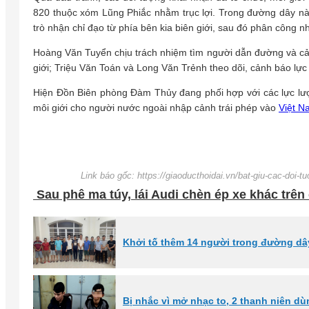
820 thuộc xóm Lũng Phiắc nhằm trục lợi. Trong đường dây n
trò nhận chỉ đạo từ phía bên kia biên giới, sau đó phân công n
Hoàng Văn Tuyển chịu trách nhiệm tìm người dẫn đường và cản
giới; Triệu Văn Toán và Long Văn Trẻnh theo dõi, cảnh báo lự
Hiện Đồn Biên phòng Đàm Thủy đang phối hợp với các lực lượn
môi giới cho người nước ngoài nhập cảnh trái phép vào
Việt N
Link báo gốc: https://giaoducthoidai.vn/bat-giu-cac-doi-
Sau phê ma túy, lái Audi chèn ép xe khác trên c
Khởi tố thêm 14 người trong đường dâ
Bị nhắc vì mở nhạc to, 2 thanh niên 