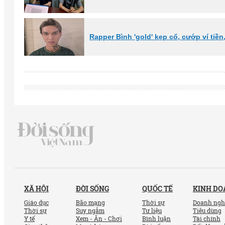
Rapper Bình 'gold' kẹp cổ, cướp ví tiền,
XÃ HỘI
ĐỜI SỐNG
QUỐC TẾ
KINH D
Giáo dục
Bão mạng
Thời sự
Doanh ngh
Thời sự
Suy ngẫm
Tư liệu
Tiêu dùng
Y tế
Xem - Ăn - Chơi
Bình luận
Tài chính