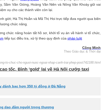
ày, Sầm Văn Gióng, Hoàng Văn Niên và Nông Văn Khoày giữ vai
hiệm vụ cho các thành viên còn lại.
h giới; Hà Thị Hoằn và Mã Thị Hoi trực tiếp đưa người qua biên
c lượng chức năng.
g chức năng hoàn tất hồ sơ, khởi tố vụ án về hành vi tổ chức,
am
tiếp tục điều tra, xử lý theo quy định của
pháp luật
Công Minh
Theo Giáo dục & Thời đại
tuong-to-chuc-cho-nguoi-nuoc-ngoai-nhap-canh-trai-phep-post742188.html
ao tốc, Bình 'gold' lại về Hà Nội cướp taxi
y đánh bạc hơn 350 tỷ đồng ở Đà Nẵng
dùng dao đâm người trọng thương