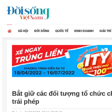
XÃ HỘI
ĐỜI SỐNG
QUỐC TẾ
KINH DOANH
GIẢI TRÍ
Bắt giữ các đối tượng tổ chức 
trái phép