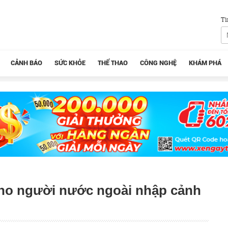
Tì
CẢNH BÁO
SỨC KHỎE
THỂ THAO
CÔNG NGHỆ
KHÁM PHÁ
cho người nước ngoài nhập cảnh