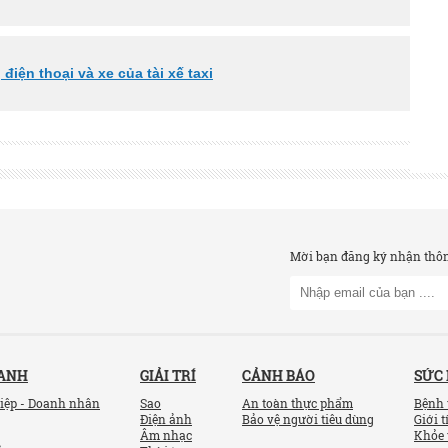
 điện thoại và xe của tài xế taxi
Mời bạn đăng ký nhận thông
OANH
GIẢI TRÍ
CẢNH BÁO
SỨC
iệp - Doanh nhân
Sao
An toàn thực phẩm
Bệnh 
Điện ảnh
Bảo vệ người tiêu dùng
Giới t
Âm nhạc
Khỏe 