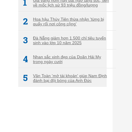
1
Giá vàng hôm nay bất ngờ tăng sốc, tiến
về mốc lịch sử 93 triệu đồng/lượng
2
Hoa hậu Thùy Tiên thừa nhận 'từng bị
quấy rối nơi công cộng'
3
Đà Nẵng giảm hơn 1.500 chỉ tiêu tuyển
sinh vào lớp 10 năm 2025
4
Nhan sắc xinh đẹp của Doãn Hải My
trong ngày cưới
5
Văn Toàn 'mở tài khoản' giúp Nam Định
đánh bại đội bóng của Anh Đức