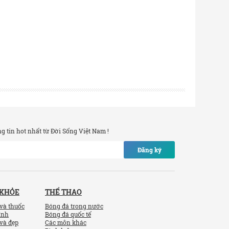
 tin hot nhất từ Đời Sống Việt Nam !
Đăng ký
 KHỎE
THỂ THAO
và thuốc
Bóng đá trong nước
ính
Bóng đá quốc tế
và đẹp
Các môn khác