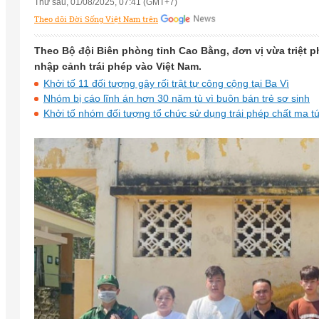
Thứ sáu, 01/08/2025, 07:41 (GMT+7)
Theo dõi Đời Sống Việt Nam trên
Theo Bộ đội Biên phòng tỉnh Cao Bằng, đơn vị vừa triệt 
nhập cảnh trái phép vào Việt Nam.
Khởi tố 11 đối tượng gây rối trật tự công cộng tại Ba Vì
Nhóm bị cáo lĩnh án hơn 30 năm tù vì buôn bán trẻ sơ sinh
Khởi tố nhóm đối tượng tổ chức sử dụng trái phép chất ma t