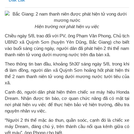
Hiện trường nơi phát hiện vụ việc
Chiều ngày 5/8, trao đổi với PV, ông Phạm Văn Phong, Chủ tịch
UBND xã Quỳnh Sơn (huyện Yên Dũng, Bắc Giang) cho biết
vào buổi sáng cùng ngày, người dân đã phát hiện 2 thi thể nam
thanh niên tử vong dưới mương nước trên địa bàn xã.
Theo thông tin ban đầu, khoảng 5h30’ sáng ngày 5/8, trong khi
đi làm đồng, người dân xã Quỳnh Sơn hoảng hốt phát hiện thi
thể 2 nam thanh niên tử vong dưới mương nước tưới tiêu của
xã.
Cạnh đó, người dân phát hiện thêm chiếc xe máy hiệu Honda
Dream. Nhận được tin báo, cơ quan chức năng đã có mặt tại
nơi phát hiện vụ việc để thực hiện bảo vệ hiện trường, điều tra
nguyên nhân vụ việc.
“Người 2 thi thể mặc áo thun, quần soóc, cạnh đó là chiếc xe
máy Dream, đáng chú ý, trên thành cầu nối qua kênh giữa có
vết máu”, ông Phong cho biết.