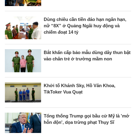
Dùng chiêu cần tiền đáo hạn ngân hạn,
nữ “8X” ở Quảng Ngãi huy động và
chiếm đoạt 14 tỷ
Bắt khẩn cấp bảo mẫu dùng dây thun bật
vào chân trẻ ở trường mầm non
Khởi tố Khánh Sky, Hồ Văn Khoa,
TikToker Vua Quạt
Tổng thống Trump gọi bầu cử Mỹ là 'mớ
hỗn độn', dọa trừng phạt Thụy Sĩ