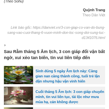
(Theo Sohu)
Quỳnh Trang
Theo Dân Việt
Link báo gốc: https://danviet.vn/3-con-giap-co-van-do-bung-
sang-vao-cuoi-thang-6-vuon-minh-don-loc-song-doi-sung-tuc-
d1341076.html
Sau Rằm tháng 5 Âm lịch, 3 con giáp đổi vận bất
ngờ, xui xẻo tan biến, tin vui liên tiếp đến
Sinh đúng 5 ngày Âm lịch này: Càng
gian nan càng thành công, tuổi trẻ lận
đận nhưng hậu vận vinh hiển
Cuối tháng 5 Âm lịch: 3 con giáp chuyển
mình, tin vui liên tục, tài lộc như mưa
mùa hạ, cản không được