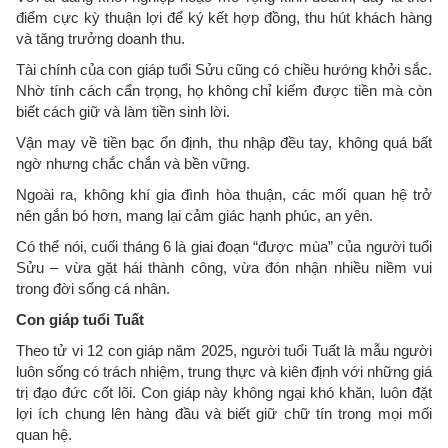
điểm cực kỳ thuận lợi để ký kết hợp đồng, thu hút khách hàng
và tăng trưởng doanh thu.
Tài chính của con giáp tuổi Sửu cũng có chiều hướng khởi sắc.
Nhờ tính cách cẩn trọng, họ không chỉ kiếm được tiền mà còn
biết cách giữ và làm tiền sinh lời.
Vận may về tiền bạc ổn định, thu nhập đều tay, không quá bất
ngờ nhưng chắc chắn và bền vững.
Ngoài ra, không khí gia đình hòa thuận, các mối quan hệ trở
nên gắn bó hơn, mang lại cảm giác hạnh phúc, an yên.
Có thể nói, cuối tháng 6 là giai đoạn “được mùa” của người tuổi
Sửu – vừa gặt hái thành công, vừa đón nhận nhiều niềm vui
trong đời sống cá nhân.
Con giáp tuổi Tuất
Theo tử vi 12 con giáp năm 2025, người tuổi Tuất là mẫu người
luôn sống có trách nhiệm, trung thực và kiên định với những giá
trị đạo đức cốt lõi. Con giáp này không ngại khó khăn, luôn đặt
lợi ích chung lên hàng đầu và biết giữ chữ tín trong mọi mối
quan hệ.