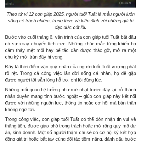
Theo tử vi 12 con giáp 2025, người tuổi Tuất là mẫu người luôn
sống có trách nhiệm, trung thực và kiên định với những giá trị
đạo đức cốt lõi.
Bước vào cuối tháng 6, vận trình của con giáp tuổi Tuất bắt đầu
có sự xoay chuyển tích cực. Những khúc mắc từng khiến họ
cảm thấy mệt mỏi hay bế tắc dần được tháo gỡ, mở ra một
chu kỳ mới tràn đầy hi vọng.
Đây là thời điểm vận quý nhân của người tuổi Tuất vượng phát
rõ rệt. Trong cả công việc lẫn đời sống cá nhân, họ dễ gặp
được người tốt sẵn lòng hỗ trợ, chỉ lối đúng lúc.
Những mối quan hệ tưởng như mờ nhạt trước đây lại trở thành
nhân duyên mang tính bước ngoặt – giúp con giáp này kết nối
được với những nguồn lực, thông tin hoặc cơ hội mà bản thân
không ngờ tới.
Trong công việc, con giáp tuổi Tuất có thể đón nhận tin vui về
thăng tiến, được giao phó trọng trách hoặc mở rộng quy mô dự
án, kinh doanh. Một số người thậm chí sẽ có cơ hội ký kết hợp
đồng giá trị hoặc bắt tay cùng đối tác tiềm năng, đánh dấu bước