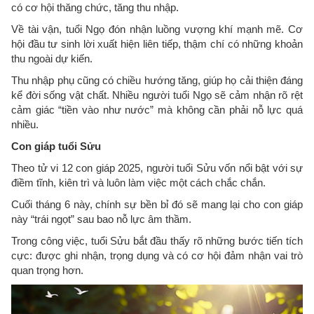
có cơ hội thăng chức, tăng thu nhập.
Về tài vận, tuổi Ngọ đón nhận luồng vượng khí mạnh mẽ. Cơ
hội đầu tư sinh lời xuất hiện liên tiếp, thậm chí có những khoản
thu ngoài dự kiến.
Thu nhập phụ cũng có chiều hướng tăng, giúp họ cải thiện đáng
kể đời sống vật chất. Nhiều người tuổi Ngọ sẽ cảm nhận rõ rệt
cảm giác “tiền vào như nước” mà không cần phải nỗ lực quá
nhiều.
Con giáp tuổi Sửu
Theo tử vi 12 con giáp 2025, người tuổi Sửu vốn nổi bật với sự
điềm tĩnh, kiên trì và luôn làm việc một cách chắc chắn.
Cuối tháng 6 này, chính sự bền bỉ đó sẽ mang lại cho con giáp
này “trái ngọt” sau bao nỗ lực âm thầm.
Trong công việc, tuổi Sửu bắt đầu thấy rõ những bước tiến tích
cực: được ghi nhận, trọng dụng và có cơ hội đảm nhận vai trò
quan trọng hơn.