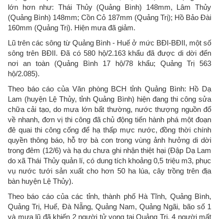
lớn hơn như: Thái Thủy (Quảng Bình) 148mm, Lâm Thủy
(Quảng Bình) 148mm; Cồn Cỏ 187mm (Quảng Trị); Hồ Bảo Đài
160mm (Quảng Trị). Hiện mưa đã giảm.
Lũ trên các sông từ Quảng Bình - Huế ở mức BĐI-BĐII, một số
sông trên BĐII. Đã có 580 hộ/2.163 khẩu đã được di dời đến
nơi an toàn (Quảng Bình 17 hộ/78 khẩu; Quảng Trị 563
hộ/2.085).
Theo báo cáo của Văn phòng BCH tỉnh Quảng Bình: Hồ Dạ
Lam (huyện Lệ Thủy, tỉnh Quảng Bình) hiện đang thi công sửa
chữa cải tạo, do mưa lớn bất thường, nước thượng nguồn đổ
về nhanh, đơn vị thi công đã chủ động tiến hành phá một đoạn
đê quai thi công cống để hạ thấp mực nước, đồng thời chính
quyền thông báo, hỗ trợ bà con trong vùng ảnh hưởng di dời
trong đêm (12/6) và hạ du chưa ghi nhận thiệt hại (Đập Dạ Lam
do xã Thái Thủy quản lí, có dung tích khoảng 0,5 triệu m3, phục
vụ nước tưới sản xuất cho hơn 50 ha lúa, cây trồng trên địa
bàn huyện Lệ Thủy).
Theo báo cáo của các tỉnh, thành phố Hà Tĩnh, Quảng Bình,
Quảng Trị, Huế, Đà Nẵng, Quảng Nam, Quảng Ngãi, bão số 1
và mưa lũ đã khiến 2 người tử vong tại Quảng Trị, 4 người mất