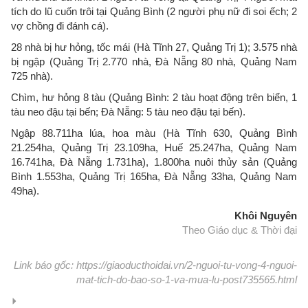
tích do lũ cuốn trôi tại Quảng Bình (2 người phụ nữ đi soi ếch; 2
vợ chồng đi đánh cá).
28 nhà bị hư hỏng, tốc mái (Hà Tĩnh 27, Quảng Trị 1); 3.575 nhà
bị ngập (Quảng Trị 2.770 nhà, Đà Nẵng 80 nhà, Quảng Nam
725 nhà).
Chìm, hư hỏng 8 tàu (Quảng Bình: 2 tàu hoạt động trên biển, 1
tàu neo đậu tại bến; Đà Nẵng: 5 tàu neo đậu tại bến).
Ngập 88.711ha lúa, hoa màu (Hà Tĩnh 630, Quảng Bình
21.254ha, Quảng Trị 23.109ha, Huế 25.247ha, Quảng Nam
16.741ha, Đà Nẵng 1.731ha), 1.800ha nuôi thủy sản (Quảng
Bình 1.553ha, Quảng Trị 165ha, Đà Nẵng 33ha, Quảng Nam
49ha).
Khôi Nguyên
Theo Giáo dục & Thời đại
Link báo gốc: https://giaoducthoidai.vn/2-nguoi-tu-vong-4-nguoi-
mat-tich-do-bao-so-1-va-mua-lu-post735565.html