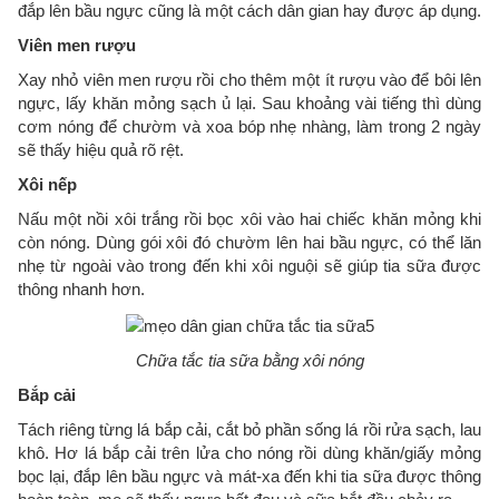
đắp lên bầu ngực cũng là một cách dân gian hay được áp dụng.
Viên men rượu
Xay nhỏ viên men rượu rồi cho thêm một ít rượu vào để bôi lên
ngực, lấy khăn mỏng sạch ủ lại. Sau khoảng vài tiếng thì dùng
cơm nóng để chườm và xoa bóp nhẹ nhàng, làm trong 2 ngày
sẽ thấy hiệu quả rõ rệt.
Xôi nếp
Nấu một nồi xôi trắng rồi bọc xôi vào hai chiếc khăn mỏng khi
còn nóng. Dùng gói xôi đó chườm lên hai bầu ngực, có thể lăn
nhẹ từ ngoài vào trong đến khi xôi nguội sẽ giúp tia sữa được
thông nhanh hơn.
Chữa tắc tia sữa bằng xôi nóng
Bắp cải
Tách riêng từng lá bắp cải, cắt bỏ phần sống lá rồi rửa sạch, lau
khô. Hơ lá bắp cải trên lửa cho nóng rồi dùng khăn/giấy mỏng
bọc lại, đắp lên bầu ngực và mát-xa đến khi tia sữa được thông