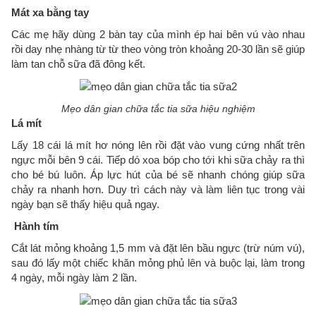
Mát xa bằng tay
Các mẹ hãy dùng 2 bàn tay của mình ép hai bên vú vào nhau
rồi day nhẹ nhàng từ từ theo vòng tròn khoảng 20-30 lần sẽ giúp
làm tan chỗ sữa đã đông kết.
Mẹo dân gian chữa tắc tia sữa hiệu nghiệm
Lá mít
Lấy 18 cái lá mít hơ nóng lên rồi đặt vào vung cứng nhất trên
ngực mỗi bên 9 cái. Tiếp dó xoa bóp cho tới khi sữa chảy ra thì
cho bé bú luôn. Áp lực hút của bé sẽ nhanh chóng giúp sữa
chảy ra nhanh hơn. Duy trì cách này và làm liên tục trong vài
ngày bạn sẽ thấy hiệu quả ngay.
Hành tím
Cắt lát mỏng khoảng 1,5 mm và đặt lên bầu ngực (trừ núm vú),
sau đó lấy một chiếc khăn mỏng phủ lên và buộc lại, làm trong
4 ngày, mỗi ngày làm 2 lần.