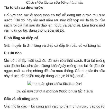
Cách chữa tắc tia sữa bằng hành tím
Tía tô và rau dừa nước
Đối với các mẹ ở nông thôn có thể dễ dàng tìm được rau dừa
nước. Khi đó, hãy lấy một nắm rau này kết hợp với lá tía tô, rửa
sạch rồi giã nát sau đó đắp lên ngực và băng lại. Làm trong một
vài ngày có tác dụng thông sữa rất tốt.
Đinh lăng và diếp cá
Giã nhuyễn lá đinh lăng và diếp cá đắp lên bầu vú và băng lại.
Đu đủ non
Mẹ có thể lấy một quả đu đủ non rửa thật sạch, thái lát mỏng
sau đó hơ lửa cho ấm. Dùng khăn/giấy mỏng bọc lại rồi đắp lên
ngực, mát-xa nhẹ nhàng để sữa mau thông. Cách trị tắc tia sữa
này được rất nhiều mẹ áp dụng vì cực kì hiệu quả.
Đu đủ non cũng là một bài thuốc chữa tắc ti sữa
Gấc và bồ công anh
Giã nhỏ lá gấc + bồ công anh và cho thêm chút rượu vào đó rồi