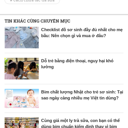
TIN KHÁC CÙNG CHUYÊN MỤC
Checklist đồ sơ sinh đầy đủ nhất cho mẹ
bầu: Nên chọn gì và mua ở đâu?
Dỗ trẻ bằng điện thoại, nguy hại khó
lường
Bỉm chất lượng Nhật cho trẻ sơ sinh: Tại
sao ngày càng nhiều mẹ Việt tin dùng?
Cùng giá một ly trà sữa, con bạn có thể
dùng bỉm chuẩn kiểm định thay vì bỉm