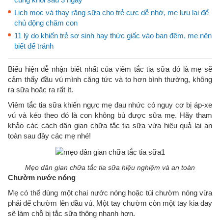
Lịch mọc và thay răng sữa cho trẻ cực dễ nhớ, mẹ lưu lại để
chủ động chăm con
11 lý do khiến trẻ sơ sinh hay thức giấc vào ban đêm, mẹ nên
biết để tránh
Biểu hiện dễ nhận biết nhất của viêm tắc tia sữa đó là mẹ sẽ
cảm thấy đầu vú mình căng tức và to hơn bình thường, không
ra sữa hoăc ra rất ít.
Viêm tắc tia sữa khiến ngực mẹ đau nhức có nguy cơ bị áp-xe
vú và kéo theo đó là con không bú được sữa mẹ. Hãy tham
khảo các cách dân gian chữa tắc tia sữa vừa hiệu quả lại an
toàn sau đây các mẹ nhé!
Mẹo dân gian chữa tắc tia sữa hiệu nghiệm và an toàn
Chườm nước nóng
Mẹ có thể dùng một chai nước nóng hoặc túi chườm nóng vừa
phải để chườm lên dầu vú. Một tay chườm còn một tay kia day
sẽ làm chỗ bị tắc sữa thông nhanh hơn.