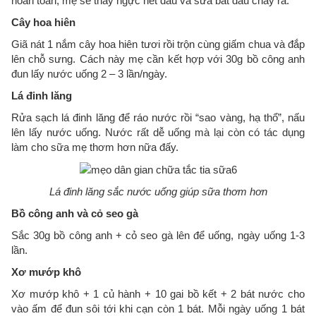
hoàn toàn, mẹ sẽ thấy ngực hết đau và sữa bắt đầu chảy ra.
Cây hoa hiên
Giã nát 1 nắm cây hoa hiên tươi rồi trộn cùng giấm chua và đắp
lên chỗ sưng. Cách này mẹ cần kết hợp với 30g bồ công anh
đun lấy nước uống 2 – 3 lần/ngày.
Lá đinh lăng
Rửa sạch lá đinh lăng để ráo nước rồi “sao vàng, hạ thổ”, nấu
lên lấy nước uống. Nước rất dễ uống mà lại còn có tác dụng
làm cho sữa mẹ thơm hơn nữa đấy.
Lá đinh lăng sắc nước uống giúp sữa thơm hơn
Bồ công anh và cỏ seo gà
Sắc 30g bồ công anh + cỏ seo gà lên để uống, ngày uống 1-3
lần.
Xơ mướp khô
Xơ mướp khô + 1 củ hành + 10 gai bồ kết + 2 bát nước cho
vào ấm để đun sôi tới khi cạn còn 1 bát. Mỗi ngày uống 1 bát