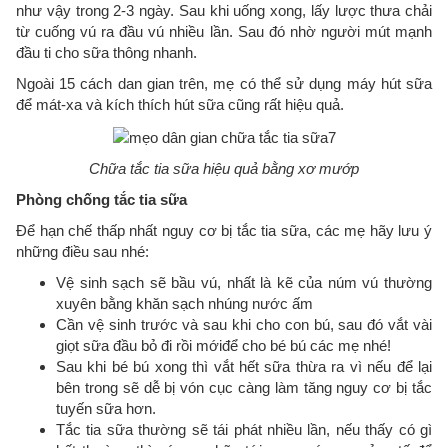
như vậy trong 2-3 ngày. Sau khi uống xong, lấy lược thưa chải
từ cuống vú ra đầu vú nhiều lần. Sau đó nhờ người mút mạnh
đầu ti cho sữa thông nhanh.
Ngoài 15 cách dan gian trên, mẹ có thể sử dụng máy hút sữa
để mát-xa và kích thích hút sữa cũng rất hiệu quả.
Chữa tắc tia sữa hiệu quả bằng xơ mướp
Phòng chống tắc tia sữa
Để hạn chế thấp nhất nguy cơ bị tắc tia sữa, các mẹ hãy lưu ý
những điều sau nhé:
Vệ sinh sạch sẽ bầu vú, nhất là kẽ của núm vú thường
xuyên bằng khăn sạch nhúng nước ấm
Cần vệ sinh trước và sau khi cho con bú, sau đó vắt vài
giọt sữa đầu bỏ đi rồi mớiđể cho bé bú các mẹ nhé!
Sau khi bé bú xong thì vắt hết sữa thừa ra vì nếu để lại
bên trong sẽ dễ bị vón cục càng làm tăng nguy cơ bị tắc
tuyến sữa hơn.
Tắc tia sữa thường sẽ tái phát nhiều lần, nếu thấy có gì